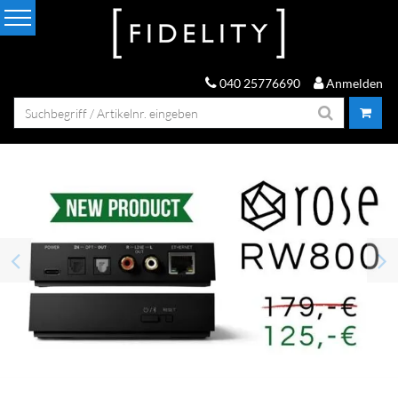
040 25776690
Anmelden