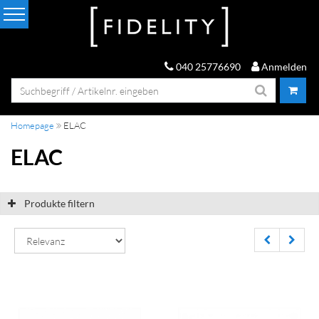
040 25776690
Anmelden
Homepage
ELAC
ELAC
Produkte filtern