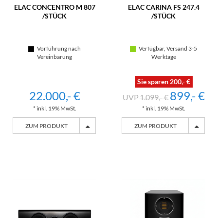
ELAC CONCENTRO M 807
ELAC CARINA FS 247.4
/STÜCK
/STÜCK
Vorführung nach
Verfügbar, Versand 3-5
Vereinbarung
Werktage
Sie sparen 200,- €
22.000,- €
899,- €
1.099,- €
* inkl. 19% MwSt.
* inkl. 19% MwSt.
ZUM PRODUKT
ZUM PRODUKT