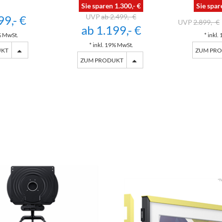
Sie sparen 1.300,- €
Sie spar
ab 2.499,- €
99,- €
2.899,- €
ab 1.199,- €
% MwSt.
* inkl
* inkl. 19% MwSt.
UKT
ZUM PR
ZUM PRODUKT