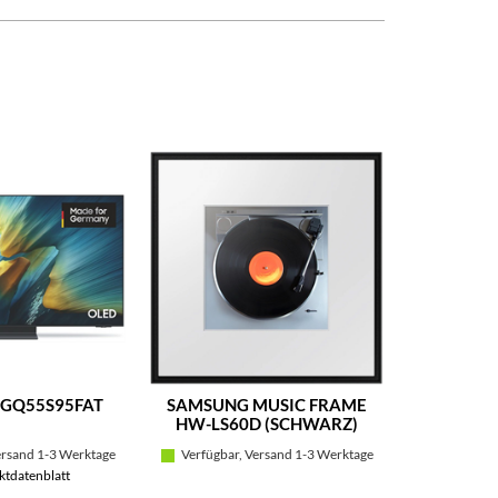
GQ55S95FAT
SAMSUNG MUSIC FRAME
SAMSU
HW-LS60D (SCHWARZ)
(
ersand 1-3 Werktage
Verfügbar, Versand 1-3 Werktage
Bitte 
tdatenblatt