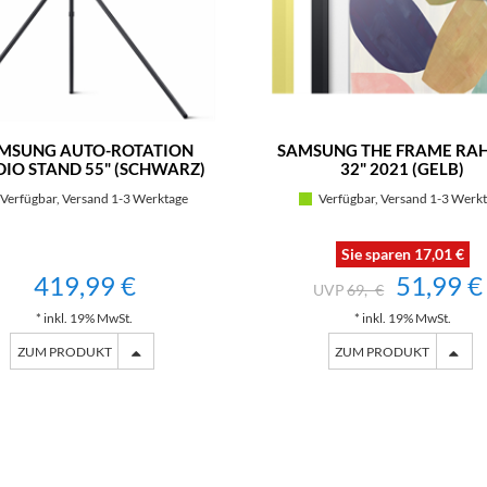
MSUNG AUTO-ROTATION
SAMSUNG THE FRAME RA
DIO STAND 55" (SCHWARZ)
32" 2021 (GELB)
Verfügbar, Versand 1-3 Werktage
Verfügbar, Versand 1-3 Werk
Sie sparen 17,01 €
419,99 €
51,99 €
69,- €
* inkl. 19% MwSt.
* inkl. 19% MwSt.
ZUM PRODUKT
ZUM PRODUKT