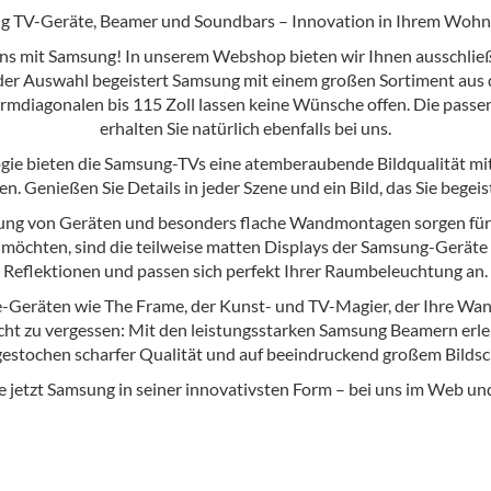
g TV-Geräte, Beamer und Soundbars – Innovation in Ihrem Woh
ens mit Samsung! In unserem Webshop bieten wir Ihnen ausschließ
r Auswahl begeistert Samsung mit einem großen Sortiment aus d
chirmdiagonalen bis 115 Zoll lassen keine Wünsche offen. Die p
erhalten Sie natürlich ebenfalls bei uns.
e bieten die Samsung-TVs eine atemberaubende Bildqualität mit
n. Genießen Sie Details in jeder Szene und ein Bild, das Sie begeis
ung von Geräten und besonders flache Wandmontagen sorgen für ei
 möchten, sind die teilweise matten Displays der Samsung-Geräte e
Reflektionen und passen sich perfekt Ihrer Raumbeleuchtung an.
le-Geräten wie The Frame, der Kunst- und TV-Magier, der Ihre Wa
ht zu vergessen: Mit den leistungsstarken Samsung Beamern erle
 gestochen scharfer Qualität und auf beeindruckend großem Bildsc
e jetzt Samsung in seiner innovativsten Form – bei uns im Web u