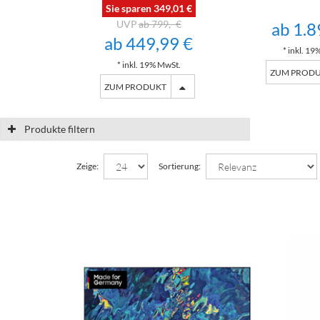
Sie sparen 349,01 €
ab 799,- €
ab 1.8
ab 449,99 €
* inkl. 19
* inkl. 19% MwSt.
ZUM PROD
ZUM PRODUKT
Produkte filtern
Zeige:
Sortierung: