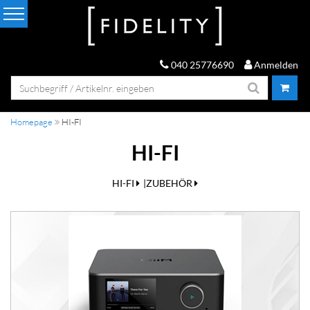
040 25776690
Anmelden
Homepage
HI-FI
HI-FI
HI-FI
ZUBEHÖR