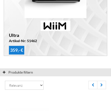
Ultra
Artikel-Nr: 51462
359,- €
Produkte filtern