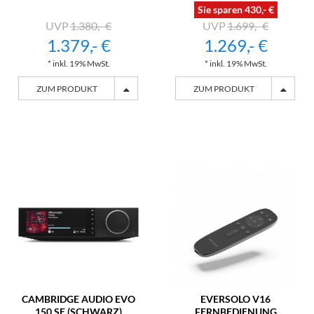
Sie sparen 430,- €
1.380,- €
1.699,- €
1.379,- €
1.269,- €
* inkl. 19% MwSt.
* inkl. 19% MwSt.
ZUM PRODUKT
ZUM PRODUKT
CAMBRIDGE AUDIO EVO
EVERSOLO V16
150 SE (SCHWARZ)
FERNBEDIENUNG