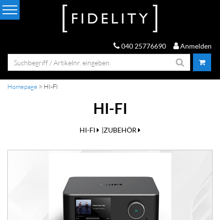
040 25776690
Anmelden
Homepage
HI-FI
HI-FI
HI-FI
ZUBEHÖR