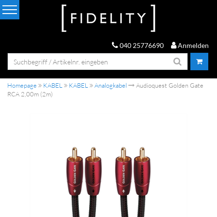
040 25776690
Anmelden
Homepage
KABEL
KABEL
Analogkabel
Audioquest Golden Gate
RCA 2,00m (2m)