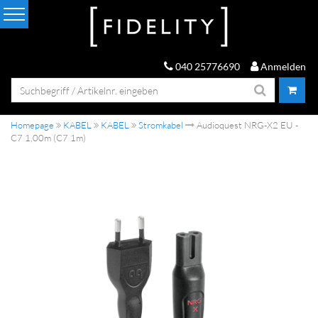
040 25776690
Anmelden
Homepage
KABEL
KABEL
Stromkabel
Audioquest NRG-X2 EU -
C7 1,00m (C7 1m)