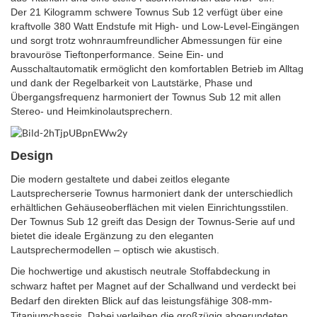
Der 21 Kilogramm schwere Townus Sub 12 verfügt über eine
kraftvolle 380 Watt Endstufe mit High- und Low-Level-Eingängen
und sorgt trotz wohnraumfreundlicher Abmessungen für eine
bravouröse Tieftonperformance. Seine Ein- und
Ausschaltautomatik ermöglicht den komfortablen Betrieb im Alltag
und dank der Regelbarkeit von Lautstärke, Phase und
Übergangsfrequenz harmoniert der Townus Sub 12 mit allen
Stereo- und Heimkinolautsprechern.
Design
Die modern gestaltete und dabei zeitlos elegante
Lautsprecherserie Townus harmoniert dank der unterschiedlich
erhältlichen Gehäuseoberflächen mit vielen Einrichtungsstilen.
Der Townus Sub 12 greift das Design der Townus-Serie auf und
bietet die ideale Ergänzung zu den eleganten
Lautsprechermodellen – optisch wie akustisch.
Die hochwertige und akustisch neutrale Stoffabdeckung in
schwarz haftet per Magnet auf der Schallwand und verdeckt bei
Bedarf den direkten Blick auf das leistungsfähige 308-mm-
Titaniumchassis. Dabei verleihen die g
roßzügig abgerundeten