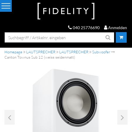
040 25776690
Anmelden
Homepage
LAUTSPRECHER
LAUTSPRECHER
Subwoofer
Canton Townus Sub 12 (weiss seidenmatt)