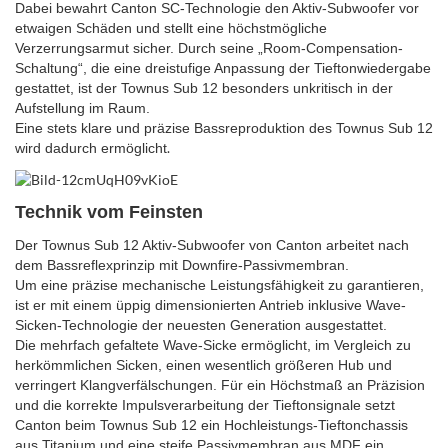
Dabei bewahrt Canton SC-Technologie den Aktiv-Subwoofer vor
etwaigen Schäden und stellt eine höchstmögliche
Verzerrungsarmut sicher. Durch seine „Room-Compensation-
Schaltung“, die eine dreistufige Anpassung der Tieftonwiedergabe
gestattet, ist der Townus Sub 12 besonders unkritisch in der
Aufstellung im Raum.
Eine stets klare und präzise Bassreproduktion des Townus Sub 12
.
wird dadurch ermöglicht
Technik vom Feinsten
Der Townus Sub 12 Aktiv-Subwoofer von Canton arbeitet nach
dem Bassreflexprinzip mit Downfire-Passivmembran.
Um eine präzise mechanische Leistungsfähigkeit zu garantieren,
ist er mit einem üppig dimensionierten Antrieb inklusive Wave-
Sicken-Technologie der neuesten Generation ausgestattet.
Die mehrfach gefaltete Wave-Sicke ermöglicht, im Vergleich zu
herkömmlichen Sicken, einen wesentlich größeren Hub und
verringert Klangverfälschungen. Für ein Höchstmaß an Präzision
und die korrekte Impulsverarbeitung der Tieftonsignale setzt
Canton beim Townus Sub 12 ein Hochleistungs-Tieftonchassis
aus Titanium und eine steife Passivmembran aus MDF ein.