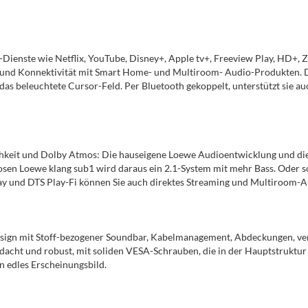
Dienste wie Netflix, YouTube, Disney+, Apple tv+, Freeview Play, HD+, Z
n und Konnektivität mit Smart Home- und Multiroom- Audio-Produkten. D
das beleuchtete Cursor-Feld. Per Bluetooth gekoppelt, unterstützt sie a
chkeit und Dolby Atmos: Die hauseigene Loewe Audioentwicklung und die
sen Loewe klang sub1 wird daraus ein 2.1-System mit mehr Bass. Oder sc
ay und DTS Play-Fi können Sie auch direktes Streaming und Multiroom-A
esign mit Stoff-bezogener Soundbar, Kabelmanagement, Abdeckungen, ver
acht und robust, mit soliden VESA-Schrauben, die in der Hauptstruktur 
n edles Erscheinungsbild.