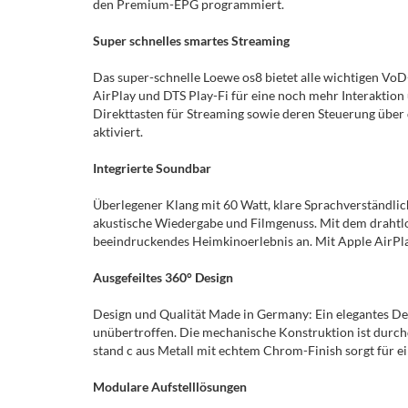
den Premium-EPG programmiert.
Super schnelles smartes Streaming
Das super-schnelle Loewe os8 bietet alle wichtigen VoD-
AirPlay und DTS Play-Fi für eine noch mehr Interaktio
Direkttasten für Streaming sowie deren Steuerung über 
aktiviert.
Integrierte Soundbar
Überlegener Klang mit 60 Watt, klare Sprachverständli
akustische Wiedergabe und Filmgenuss. Mit dem drahtlo
beeindruckendes Heimkinoerlebnis an. Mit Apple AirPl
Ausgefeiltes 360° Design
Design und Qualität Made in Germany: Ein elegantes D
unübertroffen. Die mechanische Konstruktion ist durchd
stand c aus Metall mit echtem Chrom-Finish sorgt für ei
Modulare Aufstelllösungen