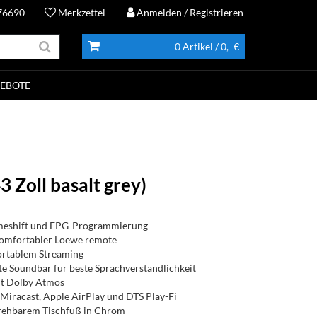
76690
Merkzettel
Anmelden
/ Registrieren
0 Artikel
/ 0,- €
EBOTE
3 Zoll basalt grey)
imeshift und EPG-Programmierung
komfortabler Loewe remote
ortablem Streaming
ete Soundbar für beste Sprachverständlichkeit
it Dolby Atmos
 Miracast, Apple AirPlay und DTS Play-Fi
drehbarem Tischfuß in Chrom