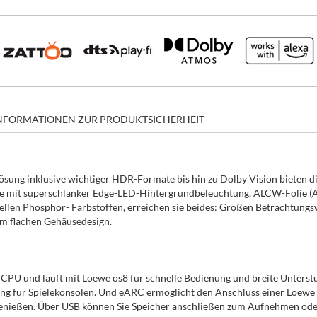
NFORMATIONEN ZUR PRODUKTSICHERHEIT
sung inklusive wichtiger HDR-Formate bis hin zu Dolby Vision bieten di
ie mit superschlanker Edge-LED-Hintergrundbeleuchtung, ALCW-Folie (A
llen Phosphor- Farbstoffen, erreichen sie beides: Großen Betrachtungswi
em flachen Gehäusedesign.
n CPU und läuft mit Loewe os8 für schnelle Bedienung und breite Unters
ung für Spielekonsolen. Und eARC ermöglicht den Anschluss einer Loewe
ießen. Über USB können Sie Speicher anschließen zum Aufnehmen oder 