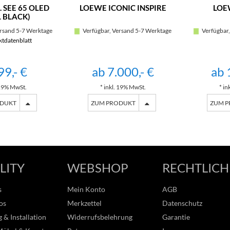
 SEE 65 OLED
LOEWE ICONIC INSPIRE
LOE
 BLACK)
rsand 5-7 Werktage
Verfügbar, Versand 5-7 Werktage
Verfügbar,
tdatenblatt
99,- €
ab 7.000,- €
ab 
 19% MwSt.
* inkl. 19% MwSt.
* in
ODUKT
ZUM PRODUKT
ZUM 
LITY
WEBSHOP
RECHTLICH
s
Mein Konto
AGB
os
Merkzettel
Datenschutz
 & Installation
Widerrufsbelehrung
Garantie