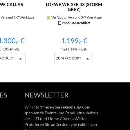
WE CALLAS
LOEWE WE. SEE 43 (STORM
LOE
GREY)
 Versand 5-7 Werktage
Verfügbar, Versand 5-7 Werktage
Verfügb
Produktdatenblatt
1.300,- €
1.199,- €
ab
kl. 19% MwSt.
* inkl. 19% MwSt.
*
PRODUKT
ZUM PRODUKT
ZU
ES
NEWSLETTER
Wir informieren Sie regelmäßig über
spannende Events und Produktneuheiten
der HiFi und Home Cinema Welten.
Profitieren Sie außerdem von exklusiven