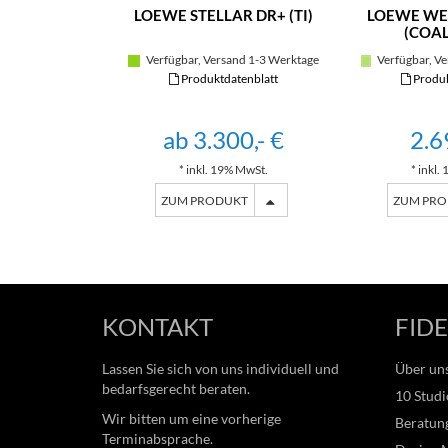
LOEWE STELLAR DR+ (TI)
LOEWE WE.
(COAL
Verfügbar, Versand 1-3 Werktage
Verfügbar, Ve
Produktdatenblatt
Produk
ab 3.300,- €
2.6
* inkl. 19% MwSt.
* inkl.
ZUM PRODUKT
ZUM PR
KONTAKT
FIDE
Lassen Sie sich von uns individuell und
Über un
bedarfsgerecht beraten.
10 Studi
Wir bitten um eine vorherige
Beratung
Terminabsprache.