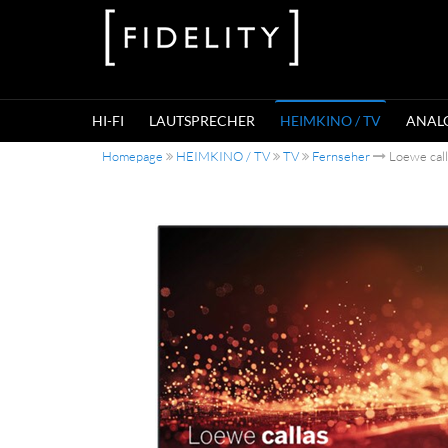
HI-FI
LAUTSPRECHER
HEIMKINO / TV
ANAL
Homepage
HEIMKINO / TV
TV
Fernseher
Loewe call