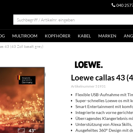
040 257
OG
MULTIROOM
KOPFHÖRER
KABEL
MARKEN
ANG
as 43 (43 Zoll basalt grey)
Loewe callas 43 (4
Artikelnummer 51931
Flexible USB-Aufnahme mit T
Super-schnelles Loewe os mit 
Smart Entertainment mit komf
Integrierte nach vorne gericht
Überragendes Klangerlebnis m
Unterstützung von Alexa Skills,
Ausgefeiltes 360° Design mit 