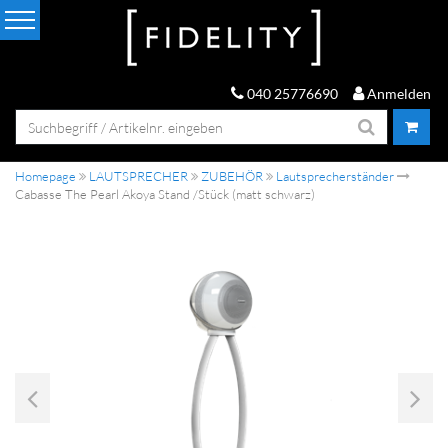
040 25776690
Anmelden
Homepage
LAUTSPRECHER
ZUBEHÖR
Lautsprecherständer
Cabasse The Pearl Akoya Stand /Stück (matt schwarz)