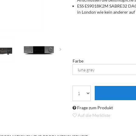
ESS ES9018K2M SABRE32 DAC:
in London wie kein anderer auf
Bluetooth aptX HD: Verbinden S
und streamen Sie in herrlicher
Endstufenmodus: Zur Verwendun
eines Mehrkanalsystems
Zwei Lautsprecherzonen: Waru
Sätze Lautsprecherausgänge bie
Farbe
Frage zum Produkt
Auf die Merkliste