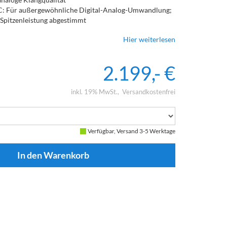
 Für außergewöhnliche Digital-Analog-Umwandlung;
 Spitzenleistung abgestimmt
ie Geräte wie den Plattenspieler Alva TT V2 drahtlos
Hier weiterlesen
 HD-Qualität.
g mit einem dedizierten Vorverstärker oder als Teil
2.199,- €
m den Spaß auf nur einen Raum beschränken? Zwei
ten die Möglichkeit einer zweiten Zone
inkl. 19% MwSt.
Versandkostenfrei
Verfügbar, Versand 3-5 Werktage