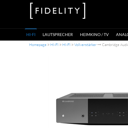
HI-FI
LAUTSPRECHER
HEIMKINO / TV
ANAL
Homepage
HI-FI
HI-FI
Vollverstärker
Cambridge Audio