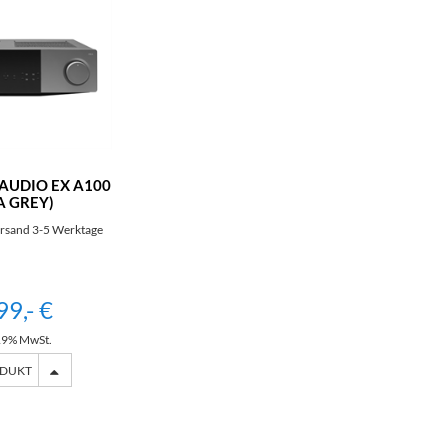
AUDIO EX A100
A GREY)
rsand 3-5 Werktage
99,- €
 19% MwSt.
ODUKT