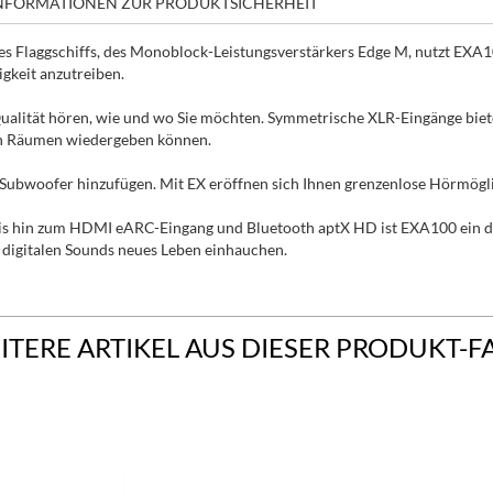
NFORMATIONEN ZUR PRODUKTSICHERHEIT
s Flaggschiffs, des Monoblock-Leistungsverstärkers Edge M, nutzt EXA
gkeit anzutreiben.
alität hören, wie und wo Sie möchten. Symmetrische XLR-Eingänge biete
en Räumen wiedergeben können.
Subwoofer hinzufügen. Mit EX eröffnen sich Ihnen grenzenlose Hörmögli
 hin zum HDMI eARC-Eingang und Bluetooth aptX HD ist EXA100 ein digi
 digitalen Sounds neues Leben einhauchen.
ITERE ARTIKEL AUS DIESER PRODUKT-F