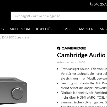
040 257
OG
MULTIROOM
KOPFHÖRER
KABEL
MARKEN
ANG
 EX A100 (luna grey)
Cambridge Audio 
Artikelnummer 51660
Erstklassiger Sound: Die von u
Verstärkertechnologie liefert e
Sie sich von Ihrer Musik beweg
Leistung mit Kontrolle: 100 Wa
treibt selbst die anspruchsvoll
Digitale Konnektivität: Verbin
mehr über HDMI eARC, TOSLINK
Symmetrische XLR-Eingänge: Ge
Anschlüssen die bestmögliche 