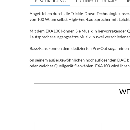
BESCHREIBUNG
TECHNISCHE DETAILS
I
Angetrieben durch die Trickle-Down-Technologie unsere
von 100 W, um selbst High-End-Lautsprecher mit Leichti
Mit dem EXA100 können Sie Musik in hervorragender Qu
Lautsprecherausgangssätze Musik in zwei verschieden
Bass-Fans können dem dedizierten Pre-Out sogar einen 
on seinem außergewöhnlichen hochauflösenden DAC bis
oder welches Quellgerät Sie wählen, EXA100 wird Ihren
WE