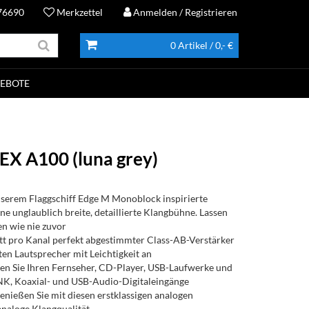
76690
Merkzettel
Anmelden
/ Registrieren
0 Artikel
/ 0,- €
EBOTE
EX A100 (luna grey)
nserem Flaggschiff Edge M Monoblock inspirierte
ine unglaublich breite, detaillierte Klangbühne. Lassen
en wie nie zuvor
tt pro Kanal perfekt abgestimmter Class-AB-Verstärker
sten Lautsprecher mit Leichtigkeit an
den Sie Ihren Fernseher, CD-Player, USB-Laufwerke und
, Koaxial- und USB-Audio-Digitaleingänge
nießen Sie mit diesen erstklassigen analogen
analoge Klangqualität