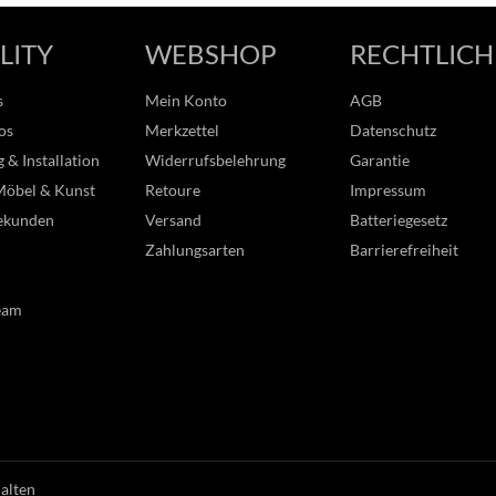
LITY
WEBSHOP
RECHTLICH
s
Mein Konto
AGB
os
Merkzettel
Datenschutz
 & Installation
Widerrufsbelehrung
Garantie
Möbel & Kunst
Retoure
Impressum
ekunden
Versand
Batteriegesetz
Zahlungsarten
Barrierefreiheit
eam
halten