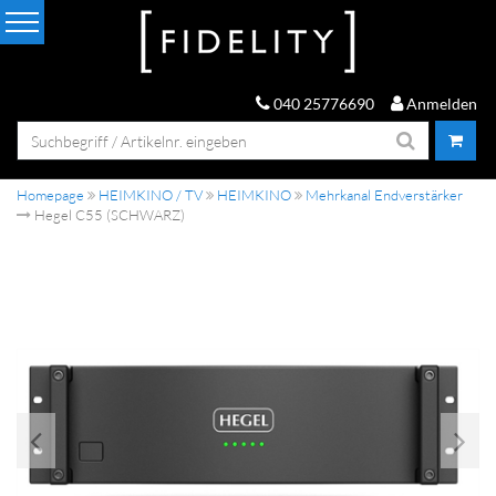
040 25776690
Anmelden
Homepage
HEIMKINO / TV
HEIMKINO
Mehrkanal Endverstärker
Hegel C55 (SCHWARZ)