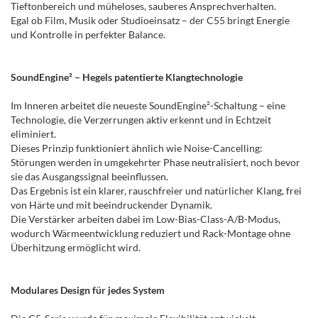
Tieftonbereich und müheloses, sauberes Ansprechverhalten.
Egal ob Film, Musik oder Studioeinsatz – der C55 bringt Energie
und Kontrolle in perfekter Balance.
SoundEngine² – Hegels patentierte Klangtechnologie
Im Inneren arbeitet die neueste SoundEngine²-Schaltung – eine
Technologie, die Verzerrungen aktiv erkennt und in Echtzeit
eliminiert.
Dieses Prinzip funktioniert ähnlich wie Noise-Cancelling:
Störungen werden in umgekehrter Phase neutralisiert, noch bevor
sie das Ausgangssignal beeinflussen.
Das Ergebnis ist ein klarer, rauschfreier und natürlicher Klang, frei
von Härte und mit beeindruckender Dynamik.
Die Verstärker arbeiten dabei im Low-Bias-Class-A/B-Modus,
wodurch Wärmeentwicklung reduziert und Rack-Montage ohne
Überhitzung ermöglicht wird.
Modulares Design für jedes System