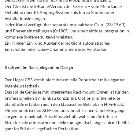
Die C5-Serie wurde für maximale Flexibilität entwickelt.
Der C55 ist die 5-Kanal-Version der C-Serie – vom Mehrkanal-
Heimkino über Bi-Amping-Systeme bis hin zu Studio- oder
Installationslösungen.
Jeder Kanal verfügt über separat umschaltbare Gain- (23/29 dB)
und Phaseneinstellungen (0/180°), um eine nahtlose Integration in
komplexe Systeme zu gewährleisten.
Ein Trigger-Ein- und Ausgang ermöglicht automatisches
Einschalten oder Daisy-Chaining mehrerer Verstärker.
Kraftvoll im Rack, elegant im Design
Der Hegel C55 kombiniert industrielle Robustheit mit eleganter
Ingenieursästhetik.
Das solide Gehäuse mit integrierten Rackmount-Ohren ist für den
professionellen 19"-Einbau konzipiert. Optional mitgelieferte
Standfüße erlauben auch den klassischen Betrieb im HiFi-Rack.
Die symmetrischen XLR- und unsymmetrischen Cinch-Eingänge
sorgen für maximale Anschlussvielfalt, während die interne
Struktur vibrationsarm und elektromagnetisch abgeschirmt bleibt –
ganz im Stil der Hegel’schen Perfektion.