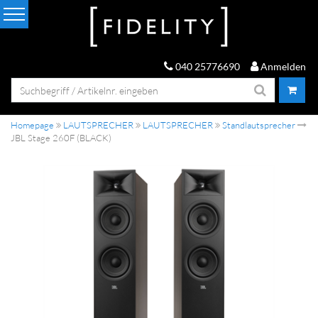
040 25776690
Anmelden
Homepage
LAUTSPRECHER
LAUTSPRECHER
Standlautsprecher
JBL Stage 260F (BLACK)