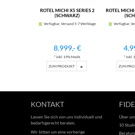
ROTEL MICHI X5 SERIES 2
ROTEL MICHI
(SCHWARZ)
(SC
Verfügbar, Versand 5-7 Werktage
Verfügbar, Ve
8.999,- €
4.9
* inkl. 19% MwSt.
* inkl.
ZUM PRODUKT
ZUM PR
KONTAKT
FIDE
Lassen Sie sich von uns individuell und
Über un
bedarfsgerecht beraten.
10 Studi
Wir bitten um eine vorherige
Beratung