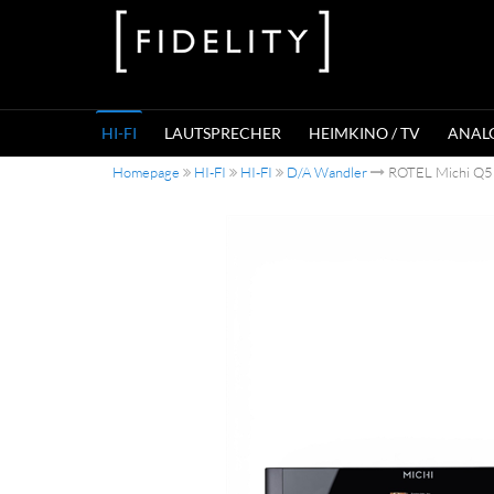
HI-FI
LAUTSPRECHER
HEIMKINO / TV
ANAL
Homepage
HI-FI
HI-FI
D/A Wandler
ROTEL Michi Q