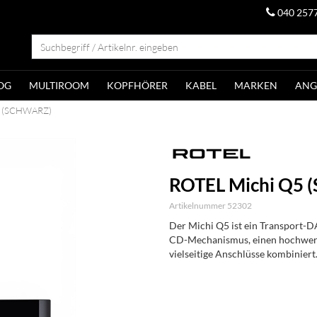
040 257
OG
MULTIROOM
KOPFHÖRER
KABEL
MARKEN
ANG
5 (SCHWARZ)
ROTEL Michi Q5
Artikelnummer 52302
Der Michi Q5 ist ein Transport-D
CD-Mechanismus, einen hochwert
vielseitige Anschlüsse kombiniert