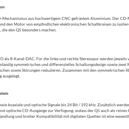
ion
r-CD-Mechanismus aus hochwertigem CNC-gefrästem Aluminium. Der CD-
d den Motor von empfindlichen elektronischen Schaltkreisen zu isolieren
, die den Q5 besonders machen.
O als 8-Kanal-DAC. Für die linke und rechte Stereospur werden jeweils 
tändig symmetrisches und differenzielles Schaltungsdesign sowie zwei R
schen sowie Störungen reduzieren. Zusammen mit den symmetrischen X
g ausgelegt.
ystem
owie koaxiale und optische Signale bis 24 Bit / 192 kHz. Zusätzlich we
und optische CD-Ausgänge zur Verfügung, sodass der Q5 auch als reines
ung und breiter Kompatibilität mit digitalen Quellen ist eine wesentl