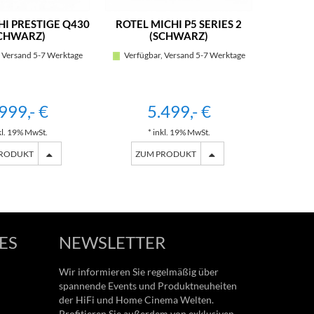
HI PRESTIGE Q430
ROTEL MICHI P5 SERIES 2
ROTEL M
CHWARZ)
(SCHWARZ)
 Versand 5-7 Werktage
Verfügbar, Versand 5-7 Werktage
Verfügb
999,- €
5.499,- €
kl. 19% MwSt.
* inkl. 19% MwSt.
*
PRODUKT
ZUM PRODUKT
ZU
ES
NEWSLETTER
Wir informieren Sie regelmäßig über
spannende Events und Produktneuheiten
der HiFi und Home Cinema Welten.
Profitieren Sie außerdem von exklusiven