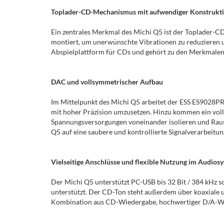
Toplader-CD-Mechanismus mit aufwendiger Konstrukt
Ein zentrales Merkmal des Michi Q5 ist der Toplade
montiert, um unerwünschte Vibrationen zu reduzieren un
Abspielplattform für CDs und gehört zu den Merkmalen
DAC und vollsymmetrischer Aufbau
Im Mittelpunkt des Michi Q5 arbeitet der ESS ES9028PR
mit hoher Präzision umzusetzen. Hinzu kommen ein volls
Spannungsversorgungen voneinander isolieren und Rau
Q5 auf eine saubere und kontrollierte Signalverarbeitun
Vielseitige Anschlüsse und flexible Nutzung im Audios
Der Michi Q5 unterstützt PC-USB bis 32 Bit / 384 kHz s
unterstützt. Der CD-Ton steht außerdem über koaxiale 
Kombination aus CD-Wiedergabe, hochwertiger D/A-Wandl