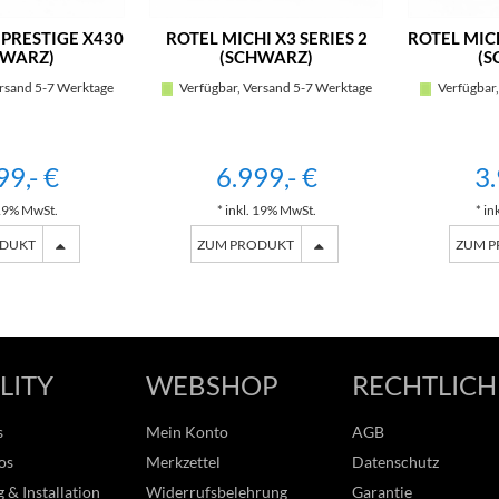
 PRESTIGE X430
ROTEL MICHI X3 SERIES 2
ROTEL MIC
HWARZ)
(SCHWARZ)
(S
rsand 5-7 Werktage
Verfügbar, Versand 5-7 Werktage
Verfügbar,
99,- €
6.999,- €
3.
 19% MwSt.
* inkl. 19% MwSt.
* in
ODUKT
ZUM PRODUKT
ZUM 
LITY
WEBSHOP
RECHTLICH
s
Mein Konto
AGB
os
Merkzettel
Datenschutz
 & Installation
Widerrufsbelehrung
Garantie