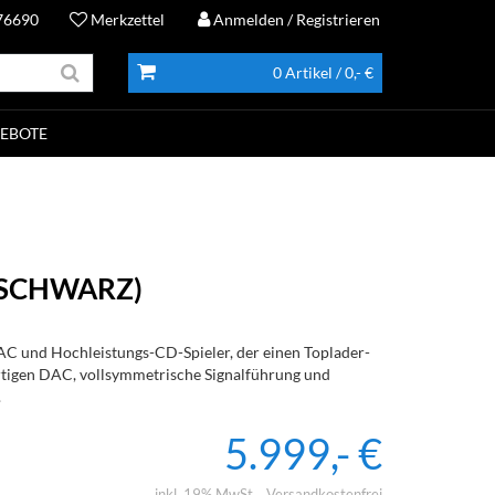
76690
Merkzettel
Anmelden
/ Registrieren
0 Artikel
/ 0,- €
EBOTE
 (SCHWARZ)
AC und Hochleistungs-CD-Spieler, der einen Toplader-
igen DAC, vollsymmetrische Signalführung und
.
5.999,- €
inkl. 19% MwSt.
Versandkostenfrei