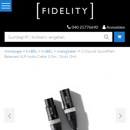
040 25776690
Anmelden
Homepage
KABEL
KABEL
Analogkabel
SVSound SoundPath
Balanced XLR Audio Cable 3.0m / Stück (3m)