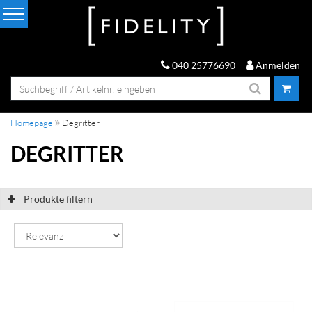
040 25776690
Anmelden
Homepage
Degritter
DEGRITTER
Produkte filtern