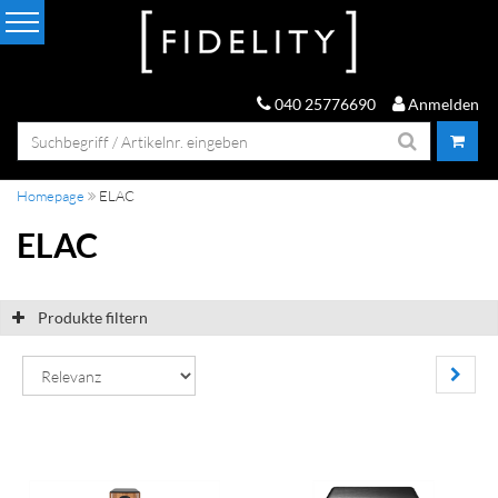
040 25776690
Anmelden
Homepage
ELAC
ELAC
Produkte filtern