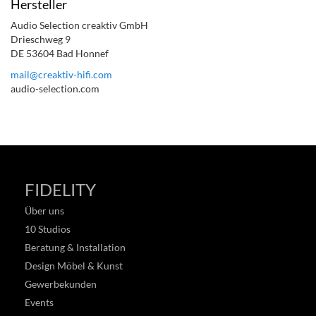
Hersteller
Audio Selection creaktiv GmbH
Drieschweg 9
DE 53604 Bad Honnef
mail@creaktiv-hifi.com
audio-selection.com
FIDELITY
Über uns
10 Studios
Beratung & Installation
Design Möbel & Kunst
Gewerbekunden
Events