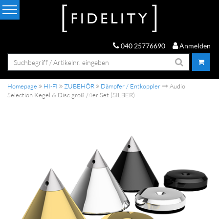
040 25776690
Anmelden
Homepage
HI-FI
ZUBEHÖR
Dämpfer / Entkoppler
Audio
Selection Kegel & Disc groß /4er Set (SILBER)