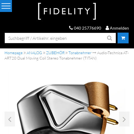
040 25776690
Anmelden
Homepage
ANALOG
ZUBEHÖR
Tonabnehmer
Audio-Technica AT-
ART20 Dual Moving Coil Stereo Tonabnehmer (TITAN)