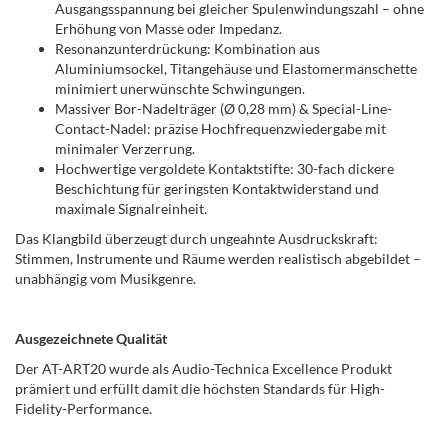
Ausgangsspannung bei gleicher Spulenwindungszahl – ohne
Erhöhung von Masse oder Impedanz.
Resonanzunterdrückung: Kombination aus
Aluminiumsockel, Titangehäuse und Elastomermanschette
minimiert unerwünschte Schwingungen.
Massiver Bor-Nadelträger (Ø 0,28 mm) & Special-Line-
Contact-Nadel: präzise Hochfrequenzwiedergabe mit
minimaler Verzerrung.
Hochwertige vergoldete Kontaktstifte: 30-fach dickere
Beschichtung für geringsten Kontaktwiderstand und
maximale Signalreinheit.
Das Klangbild überzeugt durch ungeahnte Ausdruckskraft:
Stimmen, Instrumente und Räume werden realistisch abgebildet –
unabhängig vom Musikgenre.
Ausgezeichnete Qualität
Der AT-ART20 wurde als Audio-Technica Excellence Produkt
prämiert und erfüllt damit die höchsten Standards für High-
Fidelity-Performance.