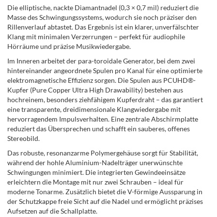
Die elliptische, nackte Diamantnadel (0,3 × 0,7 mil) reduziert die
Masse des Schwingungssystems, wodurch sie noch präziser den
Rillenverlauf abtastet. Das Ergebnis ist ein klarer, unverfälschter
Klang mit minimalen Verzerrungen – perfekt für audiophile
Hörräume und präzise Musikwiedergabe.
Im Inneren arbeitet der para-toroidale Generator, bei dem zwei
hintereinander angeordnete Spulen pro Kanal für eine optimierte
elektromagnetische Effizienz sorgen. Die Spulen aus PCUHD®-
Kupfer (Pure Copper Ultra High Drawability) bestehen aus
hochreinem, besonders ziehfähigem Kupferdraht – das garantiert
eine transparente, dreidimensionale Klangwiedergabe mit
hervorragendem Impulsverhalten. Eine zentrale Abschirmplatte
reduziert das Übersprechen und schafft ein sauberes, offenes
Stereobild.
Das robuste, resonanzarme Polymergehäuse sorgt für Stabilität,
während der hohle Aluminium-Nadelträger unerwünschte
Schwingungen minimiert. Die integrierten Gewindeeinsätze
erleichtern die Montage mit nur zwei Schrauben – ideal für
moderne Tonarme. Zusätzlich bietet die V-förmige Aussparung in
der Schutzkappe freie Sicht auf die Nadel und ermöglicht präzises
Aufsetzen auf die Schallplatte.