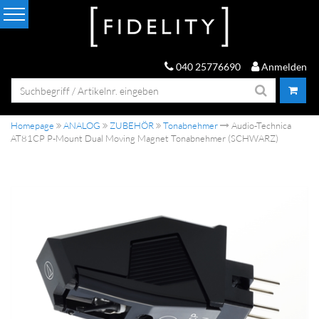
040 25776690
Anmelden
Homepage
ANALOG
ZUBEHÖR
Tonabnehmer
Audio-Technica
AT81CP P-Mount Dual Moving Magnet Tonabnehmer (SCHWARZ)