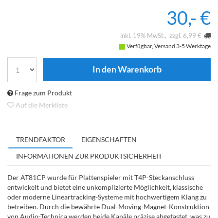
30,- €
inkl. 19% MwSt.
zzgl. 6,99 €
Verfügbar, Versand 3-5 Werktage
Frage zum Produkt
Auf die Merkliste
TRENDFAKTOR
EIGENSCHAFTEN
INFORMATIONEN ZUR PRODUKTSICHERHEIT
Der AT81CP wurde für Plattenspieler mit T4P-Steckanschluss
entwickelt und bietet eine unkomplizierte Möglichkeit, klassische
oder moderne Lineartracking-Systeme mit hochwertigem Klang zu
betreiben. Durch die bewährte Dual-Moving-Magnet-Konstruktion
von Audio-Technica werden beide Kanäle präzise abgetastet, was zu