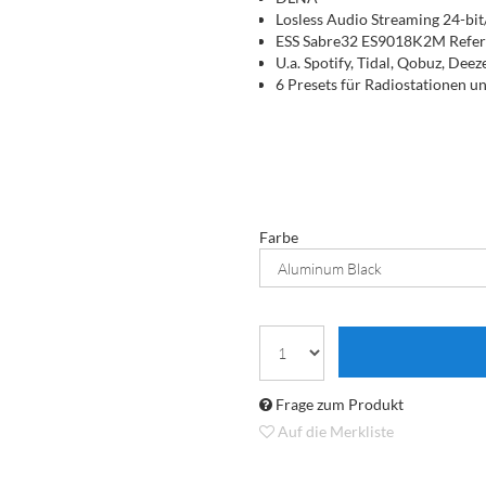
Losless Audio Streaming 24-bi
ESS Sabre32 ES9018K2M Refe
U.a. Spotify, Tidal, Qobuz, Deez
6 Presets für Radiostationen un
Farbe
Frage zum Produkt
Auf die Merkliste