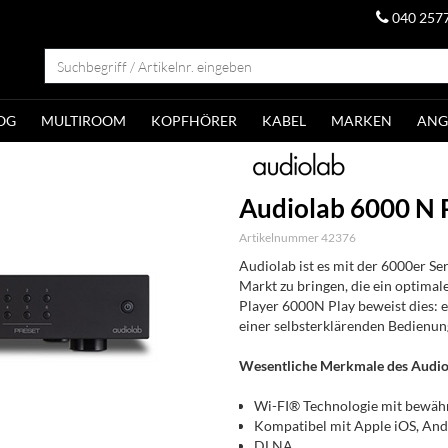
040 257
OG
MULTIROOM
KOPFHÖRER
KABEL
MARKEN
ANG
Audiolab 6000 N 
Artikelnummer 42376
Audiolab ist es mit der 6000er S
Markt zu bringen, die ein optimal
Player 6000N Play beweist dies: e
einer selbsterklärenden Bedienun
Wesentliche Merkmale des Audiol
Wi-FI® Technologie mit bewäh
Kompatibel mit Apple iOS, A
DLNA