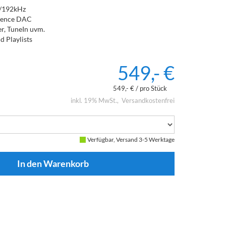
t/192kHz
rence DAC
er, TuneIn uvm.
d Playlists
549,- €
549,- € / pro Stück
inkl. 19% MwSt.
Versandkostenfrei
Verfügbar, Versand 3-5 Werktage