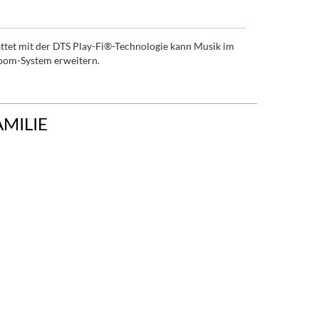
tattet mit der DTS Play-Fi®-Technologie kann Musik im
Room-System erweitern.
AMILIE