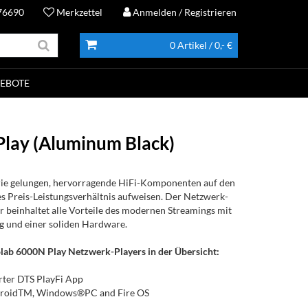
76690
Merkzettel
Anmelden
/ Registrieren
0 Artikel
/ 0,- €
EBOTE
Play (Aluminum Black)
erie gelungen, hervorragende HiFi-Komponenten auf den
es Preis-Leistungsverhältnis aufweisen. Der Netzwerk-
r beinhaltet alle Vorteile des modernen Streamings mit
g und einer soliden Hardware.
ab 6000N Play Netzwerk-Players in der Übersicht:
rter DTS PlayFi App
ndroidTM, Windows®PC and Fire OS