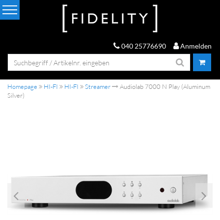
040 25776690
Anmelden
Homepage
HI-FI
HI-FI
Streamer
Audiolab 7000 N Play (Aluminum
Silver)