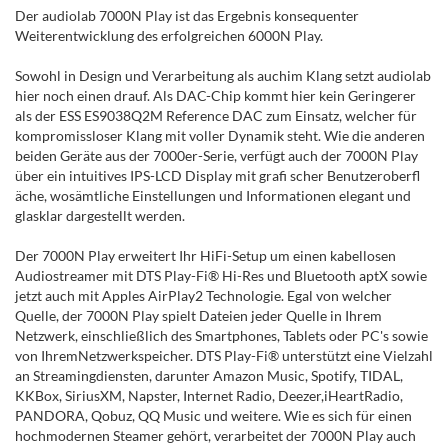
Der audiolab 7000N Play ist das Ergebnis konsequenter
Weiterentwicklung des erfolgreichen 6000N Play.
Sowohl in Design und Verarbeitung als auchim Klang setzt audiolab
hier noch einen drauf. Als DAC-Chip kommt hier kein Geringerer
als der ESS ES9038Q2M Reference DAC zum Einsatz, welcher für
kompromissloser Klang mit voller Dynamik steht. Wie die anderen
beiden Geräte aus der 7000er-Serie, verfügt auch der 7000N Play
über ein intuitives IPS-LCD Display mit grafi scher Benutzeroberfl
äche, wosämtliche Einstellungen und Informationen elegant und
glasklar dargestellt werden.
Der 7000N Play erweitert Ihr HiFi-Setup um einen kabellosen
Audiostreamer mit DTS Play-Fi® Hi-Res und Bluetooth aptX sowie
jetzt auch mit Apples AirPlay2 Technologie. Egal von welcher
Quelle, der 7000N Play spielt Dateien jeder Quelle in Ihrem
Netzwerk, einschließlich des Smartphones, Tablets oder PC's sowie
von IhremNetzwerkspeicher. DTS Play-Fi® unterstützt eine Vielzahl
an Streamingdiensten, darunter Amazon Music, Spotify, TIDAL,
KKBox, SiriusXM, Napster, Internet Radio, Deezer,iHeartRadio,
PANDORA, Qobuz, QQ Music und weitere. Wie es sich für einen
hochmodernen Steamer gehört, verarbeitet der 7000N Play auch