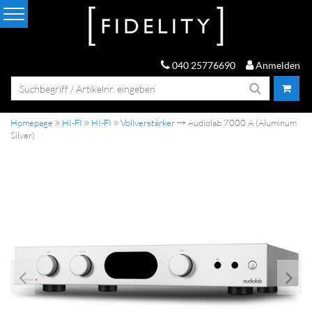
040 25776690
Anmelden
Homepage
HI-FI
HI-FI
Vollverstärker
Audiolab 7000 A (Aluminum
Silver)