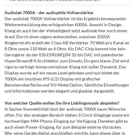
Audiolab 7000A - der audiophile Vollverstärker
Der audiolab 7000A Vollverstärker ist das Ergebnis konsequenter
Weiterentwicklung des erfolgreichen 6000A. Sowohl in Design,
Klang als auch bei der Vielseitigkeit setzt audiolab hier noch einen
drauf. Durch einen eigens entwickelten, massiven 250VA
Ringkerntrafo erzielt der Class AB Verstärker 70 Watt pro Kanal an
8 Ohm sowie 110 Watt an 4 Ohm. Als DAC-Chip kommt hier kein
Geringerer als der ESS ES9038Q2M 32-bit DAC mit patentierter
HyperStream® II Architektur zum Einsatz. Ein ganz klares Ziel wird
rigoros verfolgt: kompromissloser Klang mit voller Dynamik. Das
Display wurde auf ein neues Level gehoben und nun bietet der
7000A ein intuitives IPS-LCD Display mit grafischer
Benutzeroberfläche und VU-MeterOption. Sämtliche Einstellungen
und Informationen werden elegant und glasklar dargestellt.
Von welcher Quelle wollen Sie ihre Lieblingsmusik abspielen?
In Sachen Konnektivität lässt der audiolab 7000A kaum Wünsche
offen. Für den analogen Bereich stehen 3 Cinch-Eingänge sowie ein
hochwertiger MM-Phono-Eingang zur Verfügung. Daneben gibt es
auch einen Power-Eingang, für zum Beispiel externe Vorstufen.
Wer seine Geräte digital anschließen möchte, kann dieses über je