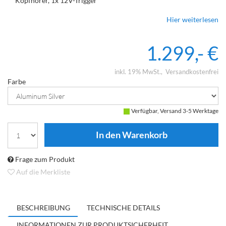
Kopfhörer, 1x 12V-Trigger
Sampling Frequenz: Optisch/Koaxial: 44,1kHz-192kHz, PC USB:
Hier weiterlesen
44,1kHz-768kHz (PCM) / DSD64, DSD128, DSD256, DSD512
1.299,- €
inkl. 19% MwSt.
Versandkostenfrei
Farbe
Verfügbar, Versand 3-5 Werktage
Frage zum Produkt
Auf die Merkliste
BESCHREIBUNG
TECHNISCHE DETAILS
INFORMATIONEN ZUR PRODUKTSICHERHEIT