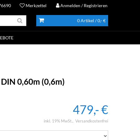
76690
Merkzettel
Anmelden
/ Registrieren
0 Artikel
/ 0,- €
EBOTE
 DIN 0,60m (0,6m)
479,- €
inkl. 19% MwSt.
Versandkostenfrei