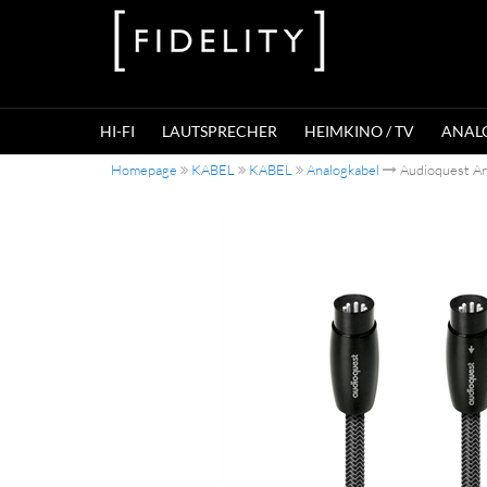
HI-FI
LAUTSPRECHER
HEIMKINO / TV
ANAL
Homepage
KABEL
KABEL
Analogkabel
Audioquest A