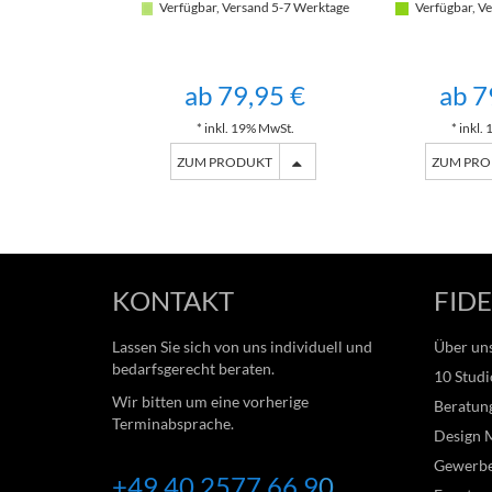
Verfügbar, Versand 5-7 Werktage
Verfügbar, Ve
ab 79,95 €
ab 7
* inkl. 19% MwSt.
* inkl.
ZUM PRODUKT
ZUM PR
KONTAKT
FIDE
Lassen Sie sich von uns individuell und
Über un
bedarfsgerecht beraten.
10 Studi
Wir bitten um eine vorherige
Beratung
Terminabsprache.
Design 
Gewerb
+49 40 2577 66
9
0