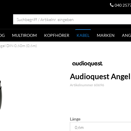
040 257
OG
MULTIROOM
KOPFHÖRER
KABEL
MARKEN
ANG
ngel DIN 0,60m (0,6m)
Audioquest Angel
Artikelnummer 60696
Länge