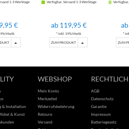
rsand 1-3 Werktage
Verfügbar, Versand 1-3 Werktage
Verfügbar,
9,95 €
ab 119,95 €
ab
 19% MwSt.
* inkl. 19% MwSt.
* in
ODUKT
ZUM PRODUKT
ZUM 
LITY
WEBSHOP
RECHTLICH
s
Mein Konto
AGB
os
Merkzettel
Datenschutz
 & Installation
Widerrufsbelehrung
Garantie
Möbel & Kunst
Retoure
Impressum
ekunden
Versand
Batteriegesetz