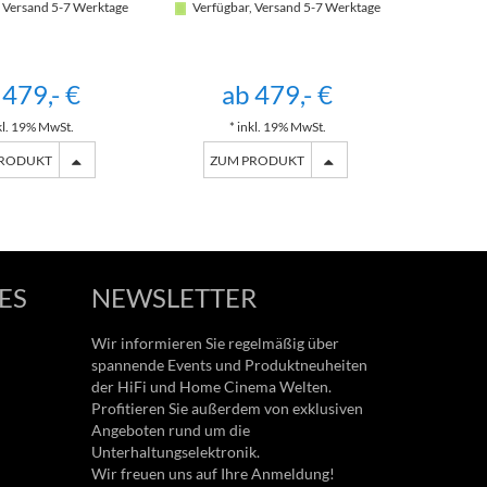
 Versand 5-7 Werktage
Verfügbar, Versand 5-7 Werktage
Verfügb
 479,- €
ab 479,- €
a
kl. 19% MwSt.
* inkl. 19% MwSt.
*
PRODUKT
ZUM PRODUKT
ZU
ES
NEWSLETTER
Wir informieren Sie regelmäßig über
spannende Events und Produktneuheiten
der HiFi und Home Cinema Welten.
Profitieren Sie außerdem von exklusiven
Angeboten rund um die
Unterhaltungselektronik.
Wir freuen uns auf Ihre Anmeldung!