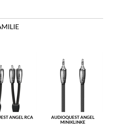
AMILIE
EST ANGEL RCA
AUDIOQUEST ANGEL
AUD
MINIKLINKE
MIN