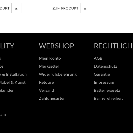
ODUKT
ZUM PRODUKT
LITY
WEBSHOP
RECHTLICH
s
Mein Konto
AGB
os
Merkzettel
Datenschutz
 & Installation
Widerrufsbelehrung
Garantie
Möbel & Kunst
Retoure
Impressum
ekunden
Versand
Batteriegesetz
Zahlungsarten
Barrierefreiheit
eam