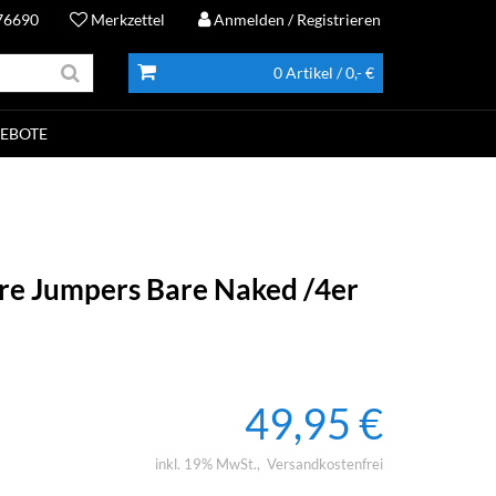
76690
Merkzettel
Anmelden
/ Registrieren
0 Artikel
/ 0,- €
EBOTE
re Jumpers Bare Naked /4er
49,95 €
inkl. 19% MwSt.
Versandkostenfrei