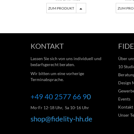
ZUM PRODUKT
ZUM PR
KONTAKT
FIDE
Lassen Sie sich von uns individuell und
Über un
bedarfsgerecht beraten.
10 Studi
Wir bitten um eine vorherige
Beratung
Terminabsprache.
Design 
Gewerb
+49 40 2577 66
9
0
Events
Kontakt
Mo-Fr 12-18 Uhr, Sa 10-16 Uhr
Unser T
shop@fidelity-hh.de