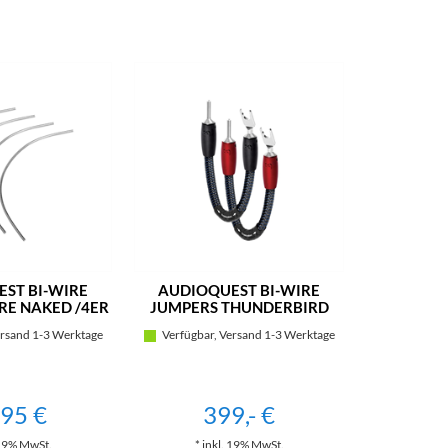
ST BI-WIRE
AUDIOQUEST BI-WIRE
RE NAKED /4ER
JUMPERS THUNDERBIRD
SET
/4ER SET
rsand 1-3 Werktage
Verfügbar, Versand 1-3 Werktage
,95 €
399,- €
 19% MwSt.
* inkl. 19% MwSt.