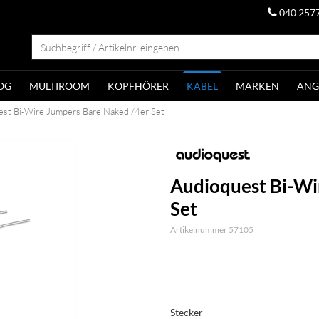
040 257
OG
MULTIROOM
KOPFHÖRER
KABEL
MARKEN
ANG
est Bi-Wire Jumpers Bare Naked /4er Set
Audioquest Bi-Wi
Set
Artikelnummer 57105
Stecker