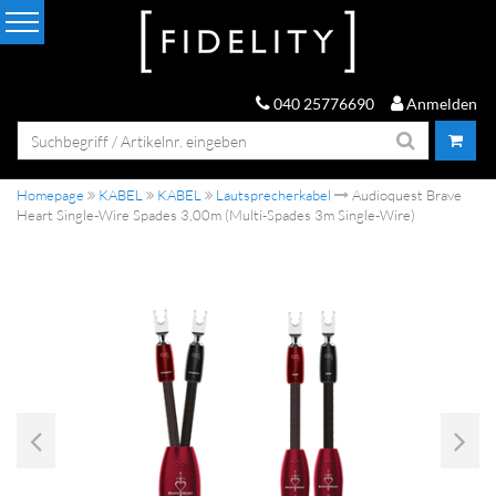
040 25776690
Anmelden
Homepage
KABEL
KABEL
Lautsprecherkabel
Audioquest Brave
Heart Single-Wire Spades 3,00m (Multi-Spades 3m Single-Wire)