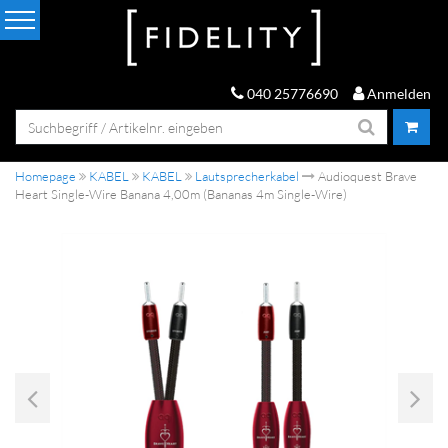
040 25776690
Anmelden
Homepage
KABEL
KABEL
Lautsprecherkabel
Audioquest Brave
Heart Single-Wire Banana 4,00m (Bananas 4m Single-Wire)