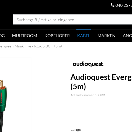
040 257
OG
MULTIROOM
KOPFHÖRER
KABEL
MARKEN
ANG
ergreen Miniklinke - RCA 5,00m (5m)
Audioquest Everg
(5m)
Artikelnummer 50899
Länge