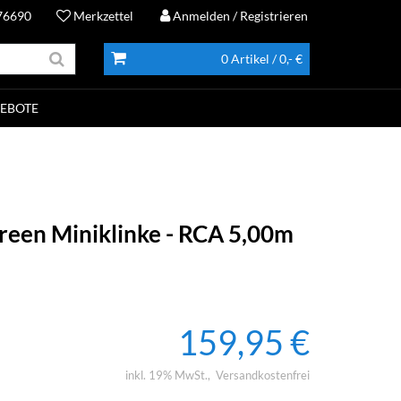
76690
Merkzettel
Anmelden
/ Registrieren
0 Artikel
/ 0,- €
EBOTE
reen Miniklinke - RCA 5,00m
159,95 €
inkl. 19% MwSt.
Versandkostenfrei