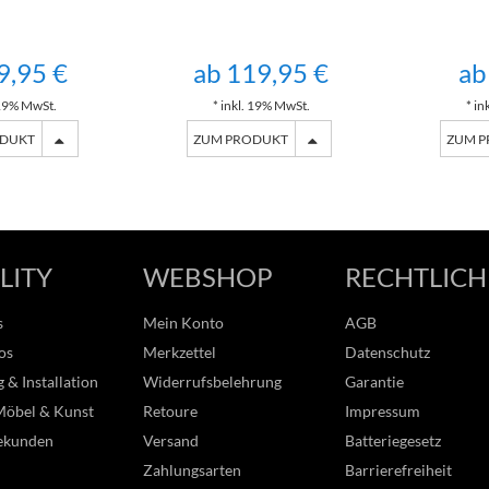
9,95 €
ab 119,95 €
ab
 19% MwSt.
* inkl. 19% MwSt.
* in
ODUKT
ZUM PRODUKT
ZUM 
LITY
WEBSHOP
RECHTLICH
s
Mein Konto
AGB
os
Merkzettel
Datenschutz
 & Installation
Widerrufsbelehrung
Garantie
Möbel & Kunst
Retoure
Impressum
ekunden
Versand
Batteriegesetz
Zahlungsarten
Barrierefreiheit