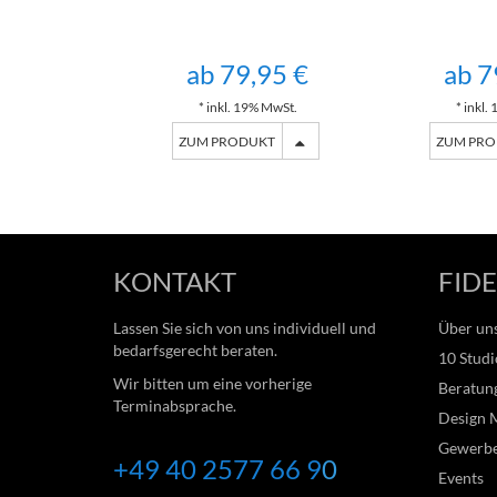
ab 79,95 €
ab 7
* inkl. 19% MwSt.
* inkl.
ZUM PRODUKT
ZUM PR
KONTAKT
FIDE
Lassen Sie sich von uns individuell und
Über un
bedarfsgerecht beraten.
10 Studi
Wir bitten um eine vorherige
Beratung
Terminabsprache.
Design 
Gewerb
+49 40 2577 66
9
0
Events