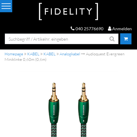
040 25776690
Anmelden
Homepage
KABEL
KABEL
Analogkabel
Audioquest Evergreen
Miniklinke 0,60m (0,6m)