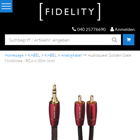
040 25776690
Anmelden
Homepage
KABEL
KABEL
Analogkabel
Audioquest Golden Gate
Miniklinke - RCA 8,00m (8m)