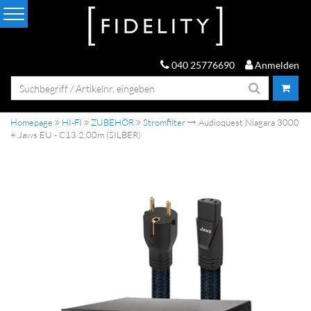
040 25776690
Anmelden
Homepage
HI-FI
ZUBEHÖR
Stromfilter
Audioquest Niagara 3000
+ Jaws EU - C13 2,00m (SILBER)