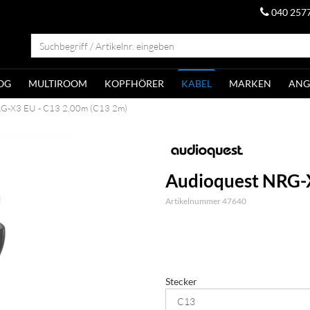
040 257
OG
MULTIROOM
KOPFHÖRER
KABEL
MARKEN
ANG
RG-X3 EU - C13 2,00m (C13 2m)
Audioquest NRG-X
Artikelnummer 47640
Stecker