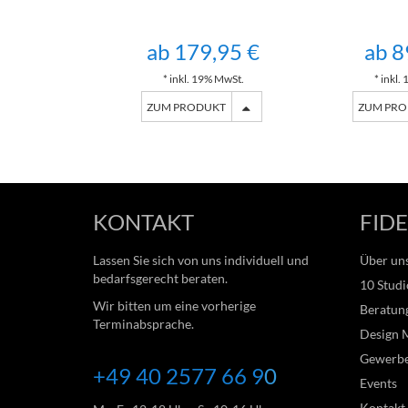
ab 179,95 €
ab 8
* inkl. 19% MwSt.
* inkl.
ZUM PRODUKT
ZUM PR
KONTAKT
FIDE
Lassen Sie sich von uns individuell und
Über un
bedarfsgerecht beraten.
10 Studi
Wir bitten um eine vorherige
Beratung
Terminabsprache.
Design 
Gewerb
+49 40 2577 66
9
0
Events
Kontakt