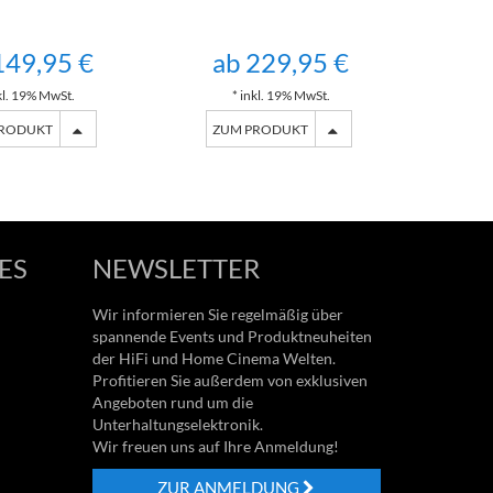
149,95 €
ab 229,95 €
ab
kl. 19% MwSt.
* inkl. 19% MwSt.
*
PRODUKT
ZUM PRODUKT
ZU
ES
NEWSLETTER
Wir informieren Sie regelmäßig über
spannende Events und Produktneuheiten
der HiFi und Home Cinema Welten.
Profitieren Sie außerdem von exklusiven
Angeboten rund um die
Unterhaltungselektronik.
Wir freuen uns auf Ihre Anmeldung!
ZUR ANMELDUNG