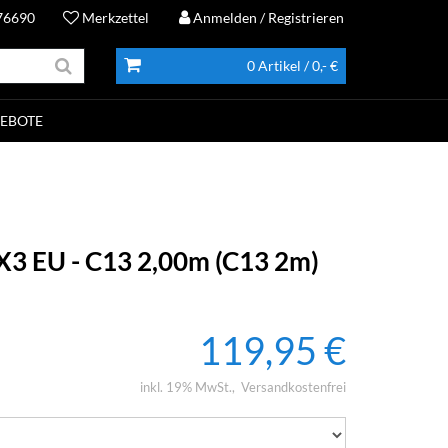
76690
Merkzettel
Anmelden
/ Registrieren
0 Artikel
/ 0,- €
EBOTE
3 EU - C13 2,00m (C13 2m)
119,95 €
inkl. 19% MwSt.
Versandkostenfrei