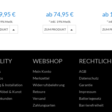
9,95 €
ab 74,95 €
ab 
 19% MwSt.
* inkl. 19% MwSt.
* in
ODUKT
ZUM PRODUKT
ZUM 
LITY
WEBSHOP
RECHTLICH
s
Mein Konto
AGB
os
Merkzettel
Datenschutz
 & Installation
Widerrufsbelehrung
Garantie
Möbel & Kunst
Retoure
Impressum
ekunden
Versand
Batteriegesetz
Zahlungsarten
Barrierefreiheit