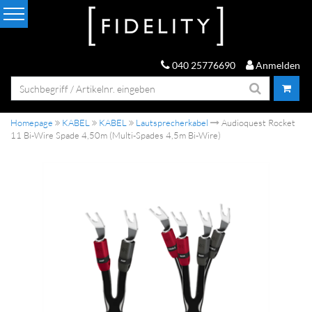
040 25776690
Anmelden
Homepage
KABEL
KABEL
Lautsprecherkabel
Audioquest Rocket
11 Bi-Wire Spade 4,50m (Multi-Spades 4,5m Bi-Wire)