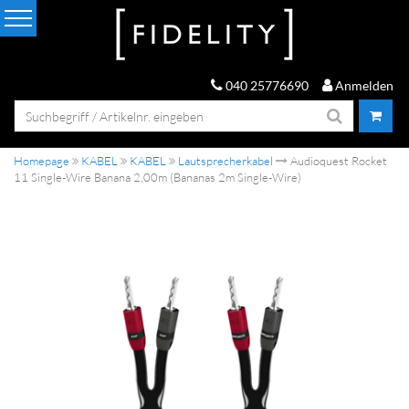
040 25776690
Anmelden
Homepage
KABEL
KABEL
Lautsprecherkabel
Audioquest Rocket
11 Single-Wire Banana 2,00m (Bananas 2m Single-Wire)