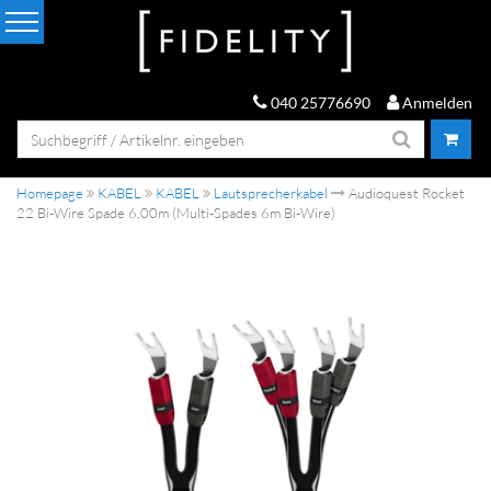
040 25776690
Anmelden
Homepage
KABEL
KABEL
Lautsprecherkabel
Audioquest Rocket
22 Bi-Wire Spade 6,00m (Multi-Spades 6m Bi-Wire)