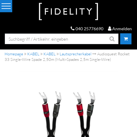
040 25776690
Anmelden
Homepage
KABEL
KABEL
Lautsprecherkabel
Audioquest Rocket
33 Single-Wire Spade 2,50m (Multi-Spades 2,5m Single-Wire)