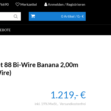
76690
Merkzettel
Anmelden
/ Registrieren
0 Artikel
/ 0,- €
EBOTE
t 88 Bi-Wire Banana 2,00m
ire)
1.219,- €
inkl. 19% MwSt.
Versandkostenfrei