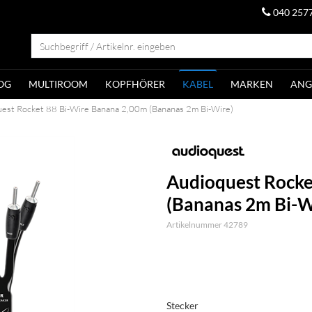
040 257
OG
MULTIROOM
KOPFHÖRER
KABEL
MARKEN
ANG
est Rocket 88 Bi-Wire Banana 2,00m (Bananas 2m Bi-Wire)
Audioquest Rocke
(Bananas 2m Bi-W
Artikelnummer 42789
Stecker