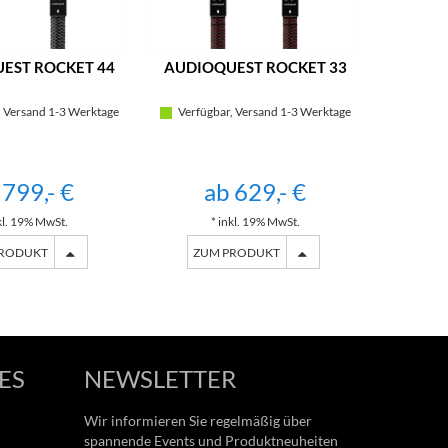
EST ROCKET 44
AUDIOQUEST ROCKET 33
 Versand 1-3 Werktage
Verfügbar, Versand 1-3 Werktage
 799,- €
ab 629,- €
kl. 19% MwSt.
* inkl. 19% MwSt.
PRODUKT
ZUM PRODUKT
ES
NEWSLETTER
Wir informieren Sie regelmäßig über
spannende Events und Produktneuheiten