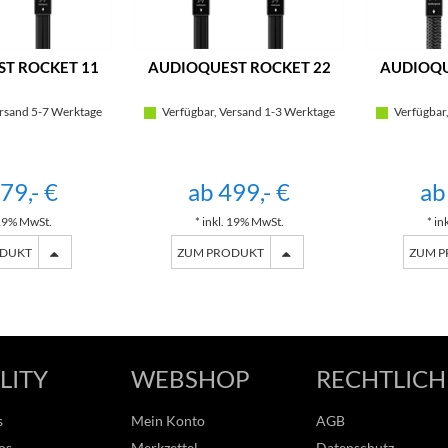
T ROCKET 11
AUDIOQUEST ROCKET 22
AUDIOQU
rsand 5-7 Werktage
Verfügbar, Versand 1-3 Werktage
Verfügbar,
79,- €
ab 499,- €
ab
 19% MwSt.
* inkl. 19% MwSt.
* in
ODUKT
ZUM PRODUKT
ZUM 
LITY
WEBSHOP
RECHTLICH
s
Mein Konto
AGB
os
Merkzettel
Datenschutz