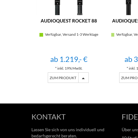
AUDIOQUEST ROCKET 88
AUDIOQUES
Verfügbar, Versand 1-3 Werktage
Verfügbar, Ve
ab 1.219,- €
ab 3
* inkl. 19% MwSt.
* inkl.
ZUM PRODUKT
ZUM PR
KONTAKT
FIDE
Lassen Sie sich von uns individuell und
Über un
bedarfsgerecht beraten.
10 Studi