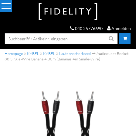
040 25776690
Anmelden
Homepage
KABEL
KABEL
Lautsprecherkabel
Audioquest Rocket
88 Single-Wire Banana 4,00m (Bananas 4m Single-Wire)