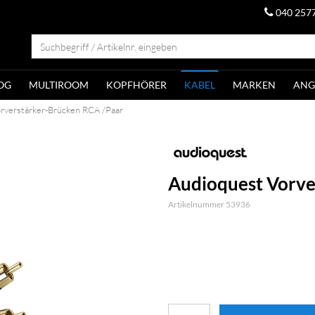
040 257
OG
MULTIROOM
KOPFHÖRER
KABEL
MARKEN
ANG
rverstärker-Brücken RCA /Paar
Audioquest Vorve
Artikelnummer 53936