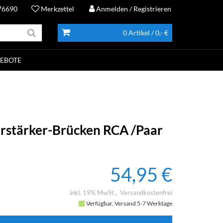
76690
Merkzettel
Anmelden
/ Registrieren
0 Artikel
/ 0,- €
EBOTE
rstärker-Brücken RCA /Paar
54,95 €
inkl. 19% MwSt.
Versandkostenfrei
Verfügbar, Versand 5-7 Werktage