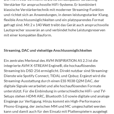
Verstärker für anspruchsvolle HiFi-Systeme. Er kombiniert
klassische Verstärkertechnik mit moderner Streaming-Funktion
und richtet sich an Anwendungen, in denen leistungsstarker Klang,
flexible Anschlussmöglichkeiten und ein platzsparendes Format
gefragt sind. Mit 2 x 140 Watt treibt das Gerät auch anspruchsvolle
Lautsprecher souverän an und verbindet hohe Leistungsreserven
mit einer kompakten Bauform.
Streaming, DAC und vielseitige Anschlussmöglichkeiten
Ein zentrales Merkmal des AVM INSPIRATION AS 2.3 ist die
integrierte AVM X-STREAM Engine®, die hochauflösendes
Streaming bis DSD 256 ermöglicht. Direkt nutzbar sind Streaming-
Dienste wie Spotify Connect, TIDAL und Qobuz. Ergänzt wird die
Streaming-Ausstattung durch einen ESS 9038 Q2M DAC, der
digitale Signale verarbeitet und alle hochauflösenden Formate
unterstützt. Für die Einbindung in unterschiedliche HiFi- und TV-
Setups stehen HDMI ARC, Bluetooth 5.0 sowie digitale und analoge
Eingänge zur Verfügung. Hinzu kommt ein High-Performance
Phono-Eingang, der zwischen MM und MC umgeschaltet werden
kann und damit auch für den Einsatz mit Plattenspielern ausgelegt