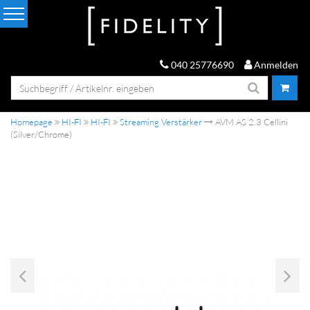
040 25776690
Anmelden
Homepage
HI-FI
HI-FI
Streaming Verstärker
AVM AS 2.3 Cellini
(Silver/Chrome)