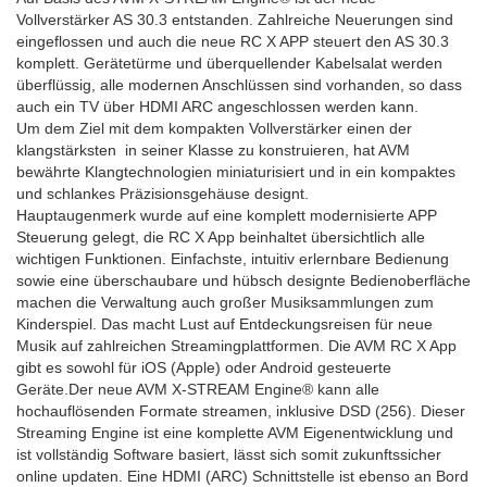
Vollverstärker AS 30.3 entstanden. Zahlreiche Neuerungen sind
eingeflossen und auch die neue RC X APP steuert den AS 30.3
komplett. Gerätetürme und überquellender Kabelsalat werden
überflüssig, alle modernen Anschlüssen sind vorhanden, so dass
auch ein TV über HDMI ARC angeschlossen werden kann.
Um dem Ziel mit dem kompakten Vollverstärker einen der
klangstärksten in seiner Klasse zu konstruieren, hat AVM
bewährte Klangtechnologien miniaturisiert und in ein kompaktes
und schlankes Präzisionsgehäuse designt.
Hauptaugenmerk wurde auf eine komplett modernisierte APP
Steuerung gelegt, die RC X App beinhaltet übersichtlich alle
wichtigen Funktionen. Einfachste, intuitiv erlernbare Bedienung
sowie eine überschaubare und hübsch designte Bedienoberfläche
machen die Verwaltung auch großer Musiksammlungen zum
Kinderspiel. Das macht Lust auf Entdeckungsreisen für neue
Musik auf zahlreichen Streamingplattformen. Die AVM RC X App
gibt es sowohl für iOS (Apple) oder Android gesteuerte
Geräte.Der neue AVM X-STREAM Engine® kann alle
hochauflösenden Formate streamen, inklusive DSD (256). Dieser
Streaming Engine ist eine komplette AVM Eigenentwicklung und
ist vollständig Software basiert, lässt sich somit zukunftssicher
online updaten. Eine HDMI (ARC) Schnittstelle ist ebenso an Bord