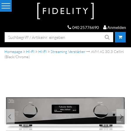
040 25776690
Anmelden
Homepage
HI-FI
HI-FI
Streaming Verstärker
AVM AS 30.3 Cellini
(Black/Chrome)