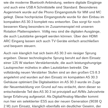
wie die moderne Bluetooth Anbindung, weitere digitale Eingänge
und auch eine USB A Schnittstelle sind Standard. Besonderes
Augenmerk wurde auf die Phono Eingangsstufe für MM und MC
gelegt. Diese hochpräzise Eingangsstufe wurde für den Einbau im
kompakten AS 30.3 komplett neu entworfen. Das sorgt für noch
besseren Klang besonders im Zusammenspiel mit unseren
Rotation Plattenspielern. Völlig neu sind die digitalen Ausgänge,
die auch Lautstärke geregelt werden können. Über den HDMI
ARC Eingang lassen sich auch TV Geräte einfach anschließen
und bequem steuern.
Auch rein klanglich hat sich beim AS 30.3 ein riesiger Sprung
ergeben. Dieser technologische Sprung beruht auf dem Einsatz
einer 125 W starken Verstärkerstufe, die auch leistungshungrige
Lautsprecher mühelos in allen Lautstärken betreibt. Die
vollständig neuen Verstärker Stufen sind an den großen CS 8.3
angelehnt und wurden auf den Einsatz im kompakten AS 30.3
Gehäuse optimiert.Die Digitalsektion im AS 30.3 wurde im Zuge
der Neuentwicklung von Grund auf neu erdacht, denn dieser so
entscheidende Teil des AS 30.3 ist prinzipiell auf AVMs Jahrzehnte
lange Erfahrung aufgesetzt. Als Digital/Analog-Wandler kommt
nun hier ein selektierter ESS aus der neuen Generation (9038 Q
2 M) zum Einsatz, klanglich ebenfalls ein deutlicher Gewinn, der