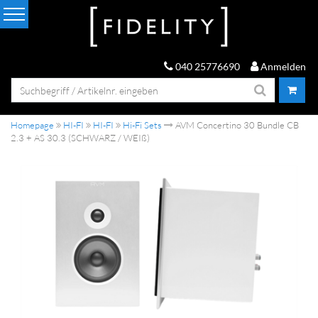
040 25776690
Anmelden
Homepage
HI-FI
HI-FI
Hi-Fi Sets
AVM Concertino 30 Bundle CB
2.3 + AS 30.3 (SCHWARZ / WEIß)