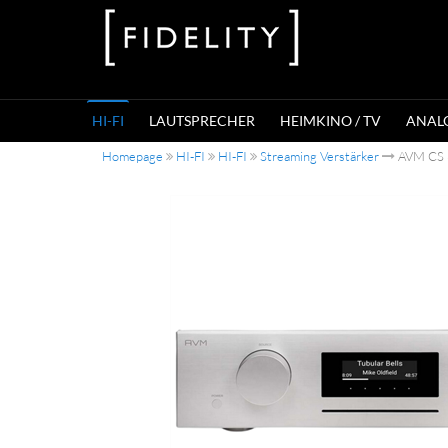
HI-FI
LAUTSPRECHER
HEIMKINO / TV
ANAL
Homepage
HI-FI
HI-FI
Streaming Verstärker
AVM CS 