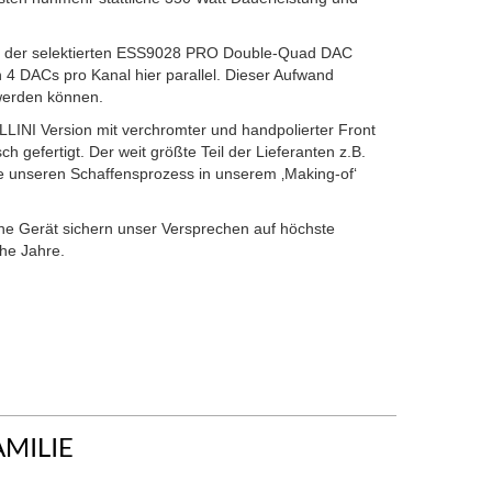
asis der selektierten ESS9028 PRO Double-Quad DAC
h 4 DACs pro Kanal hier parallel. Dieser Aufwand
 werden können.
LINI Version mit verchromter und handpolierter Front
efertigt. Der weit größte Teil der Lieferanten z.B.
e unseren Schaffensprozess in unserem ‚Making-of‘
elne Gerät sichern unser Versprechen auf höchste
che Jahre.
AMILIE