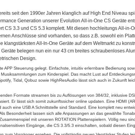
ereits seit den 1990er Jahren klanglich auf High End Niveau sp
rmance Generation unserer Evolution All-in-One CS Geräte en
t CS 3.3 und CS 5.3 komplett. Mit diesen hochleitungs All-i
dernen Anschlüsse sind vorhanden, so dass z.B. sowohl ein Pla
 klangstärksten All-In-One Geräte auf dem Weltmarkt zu konst
 Geräte belegen nun ein nur 43 cm breites schraubenloses Al
etrischen Design.
e APP Steuerung gelegt. Einfachste, intuitiv erlernbare Bedienung s
 Musiksammlungen zum Kinderspiel. Das macht Lust auf Entdeckungsre
potify, Tidal, Qobuz sowie HighResAudio lässt sich auch in Zukunft lei
nden Formate streamen bis zu Auflösungen von 384/32, inklusive DSD 
siert. Er lässt sich somit zukunftssicher online updaten. Eine HDMI (A
nd auch eine USB A Schnittstelle sind Standard. Eine komplett neu ent
ls Besonderheit lassen sich alle Anpassungen an das gewählte Tona
 Zusammenspiel mit unseren ROTATION Plattenspielern. Völlig neu sind
nalsensitiven Eingänge, die CS 3.3/5.3 einschalten, sobald diesen Ein
winn zum Vorgänger ergeben. Die vollständig neuen Verstärker Stufen le