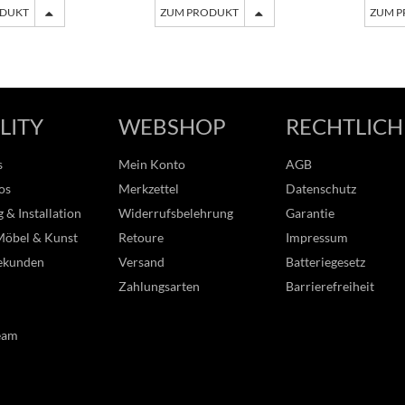
ODUKT
ZUM PRODUKT
ZUM 
LITY
WEBSHOP
RECHTLICH
s
Mein Konto
AGB
os
Merkzettel
Datenschutz
 & Installation
Widerrufsbelehrung
Garantie
Möbel & Kunst
Retoure
Impressum
ekunden
Versand
Batteriegesetz
Zahlungsarten
Barrierefreiheit
eam