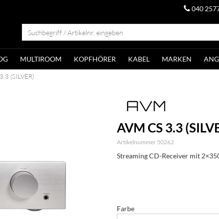
040 257
OG
MULTIROOM
KOPFHÖRER
KABEL
MARKEN
ANG
3.3 (SILVER)
AVM CS 3.3 (SILV
Artikelnummer 50262
Streaming CD-Receiver mit 2×35
Farbe