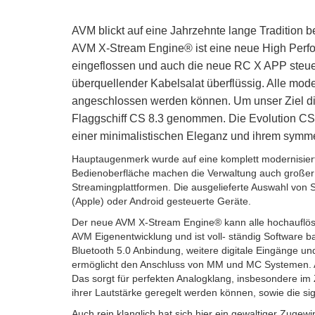
AVM blickt auf eine Jahrzehnte lange Tradition b
AVM X-Stream Engine® ist eine neue High Perfo
eingeflossen und auch die neue RC X APP steuer
überquellender Kabelsalat überflüssig. Alle mo
angeschlossen werden können. Um unser Ziel die
Flaggschiff CS 8.3 genommen. Die Evolution CS
einer minimalistischen Eleganz und ihrem symm
Hauptaugenmerk wurde auf eine komplett modernisiert
Bedienoberfläche machen die Verwaltung auch großer
Streamingplattformen. Die ausgelieferte Auswahl von S
(Apple) oder Android gesteuerte Geräte.
Der neue AVM X-Stream Engine® kann alle hochauflöse
AVM Eigenentwicklung und ist voll- ständig Software ba
Bluetooth 5.0 Anbindung, weitere digitale Eingänge u
ermöglicht den Anschluss von MM und MC Systemen. A
Das sorgt für perfekten Analogklang, insbesondere im
ihrer Lautstärke geregelt werden können, sowie die sig
Auch rein klanglich hat sich hier ein gewaltiger Zuge