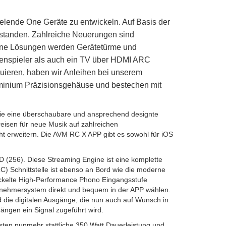
ielende One Geräte zu entwickeln. Auf Basis der
tstanden. Zahlreiche Neuerungen sind
n-One Lösungen werden Gerätetürme und
ttenspieler als auch ein TV über HDMI ARC
ruieren, haben wir Anleihen bei unserem
uminium Präzisionsgehäuse und bestechen mit
owie eine überschaubare und ansprechend designte
isen für neue Musik auf zahlreichen
cht erweitern. Die AVM RC X APP gibt es sowohl für iOS
(256). Diese Streaming Engine ist eine komplette
RC) Schnittstelle ist ebenso an Bord wie die moderne
wickelte High-Performance Phono Eingangsstufe
bnehmersystem direkt und bequem in der APP wählen.
 die digitalen Ausgänge, die nun auch auf Wunsch in
gängen ein Signal zugeführt wird.
isten nunmehr stattliche 350 Watt Dauerleistung und