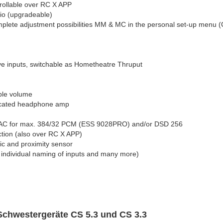
rollable over RC X APP
io (upgradeable)
plete adjustment possibilities MM & MC in the personal set-up menu 
ive inputs, switchable as Hometheatre Thruput
able volume
dicated headphone amp
d DAC for max. 384/32 PCM (ESS 9028PRO) and/or DSD 256
ction (also over RC X APP)
ic and proximity sensor
, individual naming of inputs and many more)
Schwestergeräte CS 5.3 und CS 3.3