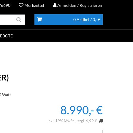
76690
Merkzettel
Anmelden
/ Registrieren
0 Artikel
/ 0,- €
EBOTE
ER)
0 Watt
8.990,- €
inkl. 19% MwSt.
zzgl. 6,99 €