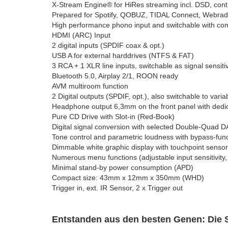
X-Stream Engine® for HiRes streaming incl. DSD, cont
Prepared for Spotify, QOBUZ, TIDAL Connect, Webrad
High performance phono input and switchable with com
HDMI (ARC) Input
2 digital inputs (SPDIF coax & opt.)
USB A for external harddrives (NTFS & FAT)
3 RCA + 1 XLR line inputs, switchable as signal sensit
Bluetooth 5.0, Airplay 2/1, ROON ready
AVM multiroom function
2 Digital outputs (SPDIF, opt.), also switchable to vari
Headphone output 6,3mm on the front panel with de
Pure CD Drive with Slot-in (Red-Book)
Digital signal conversion with selected Double-Qua
Tone control and parametric loudness with bypass-fun
Dimmable white graphic display with touchpoint sensor
Numerous menu functions (adjustable input sensitivity
Minimal stand-by power consumption (APD)
Compact size: 43mm x 12mm x 350mm (WHD)
Trigger in, ext. IR Sensor, 2 x Trigger out
Entstanden aus den besten Genen: Die 