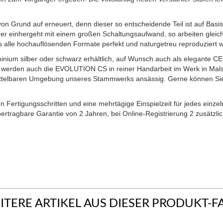
von Grund auf erneuert, denn dieser so entscheidende Teil ist auf B
 der einhergeht mit einem großen Schaltungsaufwand, so arbeiten gleic
ass alle hochauflösenden Formate perfekt und naturgetreu reproduziert
um silber oder schwarz erhältlich, auf Wunsch auch als elegante CEL
erden auch die EVOLUTION CS in reiner Handarbeit im Werk in Malsch g
 unmittelbaren Umgebung unseres Stammwerks ansässig. Gerne können Si
en Fertigungsschritten und eine mehrtägige Einspielzeit für jedes einz
bertragbare Garantie von 2 Jahren, bei Online-Registrierung 2 zusätzli
ITERE ARTIKEL AUS DIESER PRODUKT-F