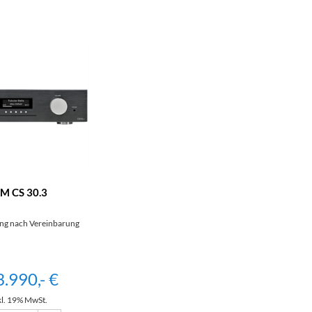
M CS 30.3
g nach Vereinbarung
3.990,- €
kl. 19% MwSt.