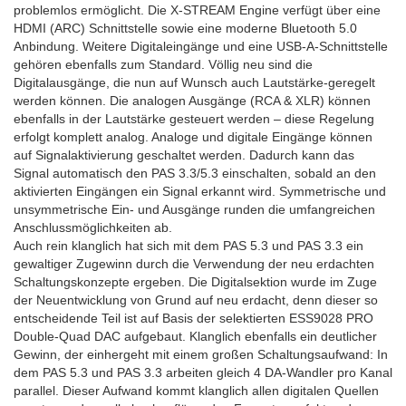
problemlos ermöglicht. Die X-STREAM Engine verfügt über eine
HDMI (ARC) Schnittstelle sowie eine moderne Bluetooth 5.0
Anbindung. Weitere Digitaleingänge und eine USB-A-Schnittstelle
gehören ebenfalls zum Standard. Völlig neu sind die
Digitalausgänge, die nun auf Wunsch auch Lautstärke-geregelt
werden können. Die analogen Ausgänge (RCA & XLR) können
ebenfalls in der Lautstärke gesteuert werden – diese Regelung
erfolgt komplett analog. Analoge und digitale Eingänge können
auf Signalaktivierung geschaltet werden. Dadurch kann das
Signal automatisch den PAS 3.3/5.3 einschalten, sobald an den
aktivierten Eingängen ein Signal erkannt wird. Symmetrische und
unsymmetrische Ein- und Ausgänge runden die umfangreichen
Anschlussmöglichkeiten ab.
Auch rein klanglich hat sich mit dem PAS 5.3 und PAS 3.3 ein
gewaltiger Zugewinn durch die Verwendung der neu erdachten
Schaltungskonzepte ergeben. Die Digitalsektion wurde im Zuge
der Neuentwicklung von Grund auf neu erdacht, denn dieser so
entscheidende Teil ist auf Basis der selektierten ESS9028 PRO
Double-Quad DAC aufgebaut. Klanglich ebenfalls ein deutlicher
Gewinn, der einhergeht mit einem großen Schaltungsaufwand: In
dem PAS 5.3 und PAS 3.3 arbeiten gleich 4 DA-Wandler pro Kanal
parallel. Dieser Aufwand kommt klanglich allen digitalen Quellen