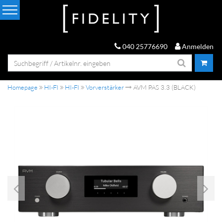
040 25776690
Anmelden
Homepage
HI-FI
HI-FI
Vorverstärker
AVM PAS 3.3 (BLACK)