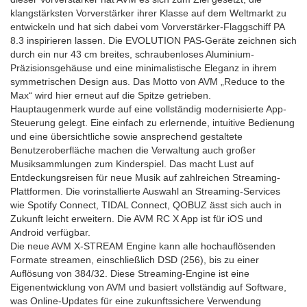
klangstärksten Vorverstärker ihrer Klasse auf dem Weltmarkt zu
entwickeln und hat sich dabei vom Vorverstärker-Flaggschiff PA
8.3 inspirieren lassen. Die EVOLUTION PAS-Geräte zeichnen sich
durch ein nur 43 cm breites, schraubenloses Aluminium-
Präzisionsgehäuse und eine minimalistische Eleganz in ihrem
symmetrischen Design aus. Das Motto von AVM „Reduce to the
Max“ wird hier erneut auf die Spitze getrieben.
Hauptaugenmerk wurde auf eine vollständig modernisierte App-
Steuerung gelegt. Eine einfach zu erlernende, intuitive Bedienung
und eine übersichtliche sowie ansprechend gestaltete
Benutzeroberfläche machen die Verwaltung auch großer
Musiksammlungen zum Kinderspiel. Das macht Lust auf
Entdeckungsreisen für neue Musik auf zahlreichen Streaming-
Plattformen. Die vorinstallierte Auswahl an Streaming-Services
wie Spotify Connect, TIDAL Connect, QOBUZ ässt sich auch in
Zukunft leicht erweitern. Die AVM RC X App ist für iOS und
Android verfügbar.
Die neue AVM X-STREAM Engine kann alle hochauflösenden
Formate streamen, einschließlich DSD (256), bis zu einer
Auflösung von 384/32. Diese Streaming-Engine ist eine
Eigenentwicklung von AVM und basiert vollständig auf Software,
was Online-Updates für eine zukunftssichere Verwendung