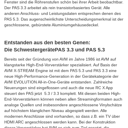
Fenster sind die Röhrenstufen schön bei ihrer Arbeit beobachtbar.
Der PAS 3.3 arbeitet als rein transistorbasiertes Gerät. Alle
anderen Anschluss- und Leistungsdaten entsprechen denen des
PAS 5.3. Das augenscheinlichste Unterscheidungsmerkmal ist der
geschlossene, gebürstete Aluminiumgehäusedeckel.
Entstanden aus den besten Genen:
Die SchwestergerätePAS 3.3 und PAS 5.3
Bereits seit der Gründung von AVM im Jahre 1986 ist AVM auf
klangstarke High-End-Vorverstärker spezialisiert. Auf Basis der
AVM X-STREAM Engine ist mit dem PAS 5.3 und PAS 3.3 eine
neue High-Performance-Generation in der Gerätekategorie der
AVM EVOLUTION All-in-One-Geräte entstanden. Zahlreiche
Neuerungen sind eingeflossen und auch die neue RC X App
steuert den PAS jetzt 5.3 / 3.3 komplett. Mit diesen beiden High-
End-Vorverstärkern können neben allen Streamingformaten auch
analoge Quellen und insbesondere angeschlossene Vinylschätze
auf höchstem klanglichen Niveau abgespielt werden. Alle
modernen Anschlüsse sind vorhanden, so dass z.B. ein TV über
HDMI ARC angeschlossen werden kann. Bei der Konstruktion
dieser Vorverstärker hat AVM es sich zum Ziel gesetzt, die