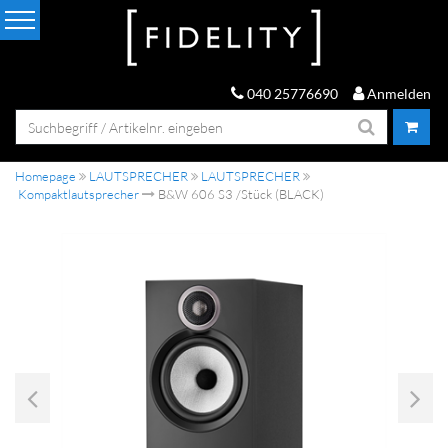
040 25776690
Anmelden
Homepage
LAUTSPRECHER
LAUTSPRECHER
Kompaktlautsprecher
B&W 606 S3 /Stück (BLACK)