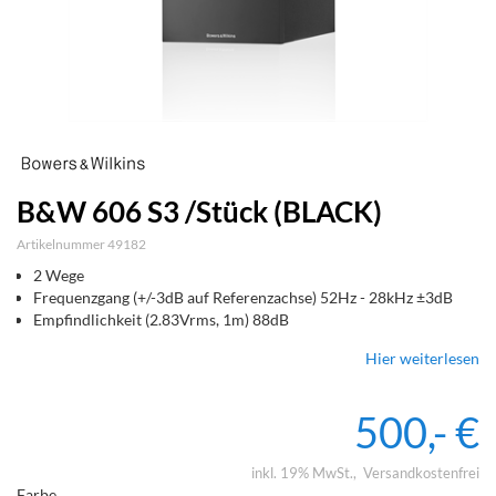
B&W 606 S3 /Stück (BLACK)
Artikelnummer 49182
2 Wege
Frequenzgang (+/-3dB auf Referenzachse) 52Hz - 28kHz ±3dB
Empfindlichkeit (2.83Vrms, 1m) 88dB
Hier weiterlesen
500,- €
inkl. 19% MwSt.
Versandkostenfrei
Farbe