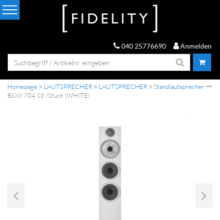
040 25776690
Anmelden
Homepage
LAUTSPRECHER
LAUTSPRECHER
Standlautsprecher
B&W 704 S3 /Stück (WHITE)