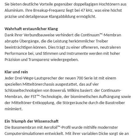
Sie bieten deutliche Vorteile gegenüber doppellagigen Hochtönern aus
Aluminium. Ihre Breakup-Frequenz liegt bei 47 kHz, was eine höchst
präzise und detailgenaue Klangabbildung ermöglicht.
Wahrhaft erstaunlicher Klang
Dank ihrer Verbundbauweise verhindert die Continuum™-Membran
abrupte Übergänge, die die Leistung herkömmlicher Treiber
beeinträchtigen können. Dies trägt zu einer offeneren, neutraleren
Performance bei, und Stimmen und Instrumente werden mit hoher
Präzision und Transparenz wiedergegeben.
Klar und rein
Jeder Drei-Wege-Lautsprecher der neuen 700 Serie ist mit einem
speziellen Mitteltönerchassis ausgestattet, das auf vier
Schlüsseltechnologien von Bowers& Wilkins basiert: der Continuum-
Membran, der FST™-Technologie, der biomimetischen Aufhängung sowie
der Mitteltöner-Entkopplung, die Störgeräusche durch die Basstreiber
minimiert.
Ein Triumph der Wissenschaft
Die Bassmembran mit Aerofoil™-Profil wurde mithilfe modernster
Computersimulationen entwickelt. Mit ihrer variablen Dicke sorgt sie an