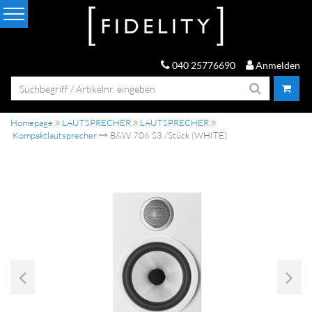
040 25776690
Anmelden
Homepage
LAUTSPRECHER
LAUTSPRECHER
Kompaktlautsprecher
B&W 706 S3 /Stück (WHITE)