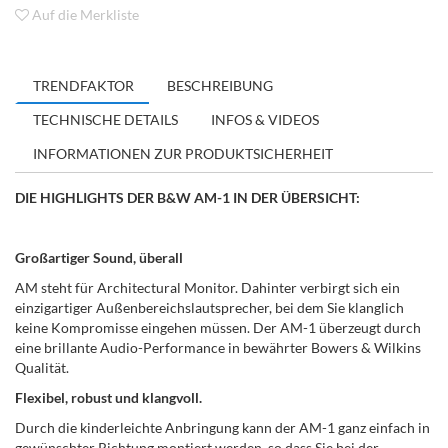
Auf die Merkliste
TRENDFAKTOR
BESCHREIBUNG
TECHNISCHE DETAILS
INFOS & VIDEOS
INFORMATIONEN ZUR PRODUKTSICHERHEIT
DIE HIGHLIGHTS DER B&W AM-1 IN DER ÜBERSICHT:
Großartiger Sound, überall
AM steht für Architectural Monitor. Dahinter verbirgt sich ein
einzigartiger Außenbereichslautsprecher, bei dem Sie klanglich
keine Kompromisse eingehen müssen. Der AM-1 überzeugt durch
eine brillante Audio-Performance in bewährter Bowers & Wilkins
Qualität.
Flexibel, robust und klangvoll.
Durch die kinderleichte Anbringung kann der AM-1 ganz einfach in
gewünschter Richtung montiert werden, so dass Sie bei der