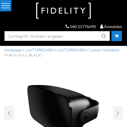
040 25776690
Anmelden
Homepage
LAUTSPRECHER
LAUTSPRECHER
Custom Installation
B&W AM-1 (BLACK)