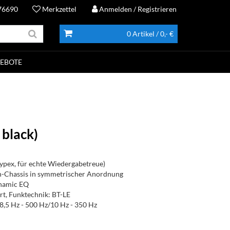
76690
Merkzettel
Anmelden
/ Registrieren
0 Artikel
/ 0,- €
EBOTE
black)
pex, für echte Wiedergabetreue)
-Chassis in symmetrischer Anordnung
ynamic EQ
rt, Funktechnik: BT-LE
8,5 Hz - 500 Hz/10 Hz - 350 Hz