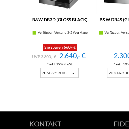
B&W DB3D (GLOSS BLACK)
B&W DB4S (G
Verfügbar, Versand 3-5 Werktage
Verfügbar, Vers
Sie sparen 660,- €
2.640,- €
2.300
3.300,- €
* inkl. 19% MwSt.
* inkl. 19
ZUM PRODUKT
ZUM PROD
KONTAKT
FIDE