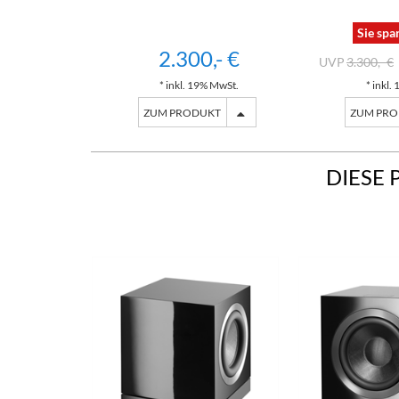
Sie spa
2.300,- €
3.300,- €
* inkl. 19% MwSt.
* inkl.
ZUM PRODUKT
ZUM PR
DIESE 