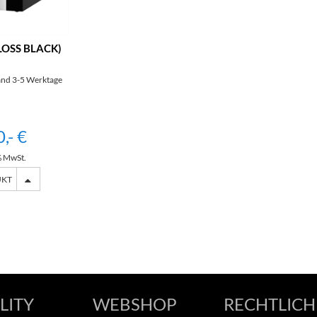
LOSS BLACK)
and 3-5 Werktage
,- €
% MwSt.
UKT
LITY
WEBSHOP
RECHTLICH