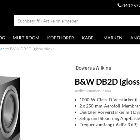
040 257
OG
MULTIROOM
KOPFHÖRER
KABEL
MARKEN
ANG
er
B&W DB2D (gloss black)
B&W DB2D (gloss 
Artikelnummer 35454
1000-W-Class-D-Verstärker (Hy
2 x 250-mm-Aerofoil-Membran
Digitaler Vorverstärker mit D
Setup und Steuerung App-basie
Frequenzumfang (-6 dB/-3 dB): 